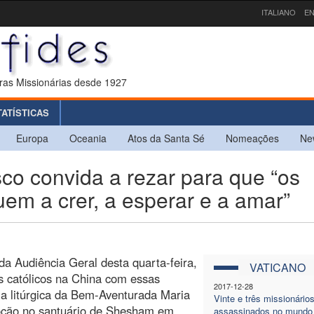
ITALIANO
EN
ras Missionárias desde 1927
TATÍSTICAS
Europa
Oceania
Atos da Santa Sé
Nomeações
Ne
o convida a rezar para que “os
uem a crer, a esperar e a amar”
da Audiência Geral desta quarta-feira,
VATICANO
s católicos na China com essas
2017-12-28
a litúrgica da Bem-Aventurada Maria
Vinte e três missionário
voção no santuário de Shesham em
assassinados no mundo