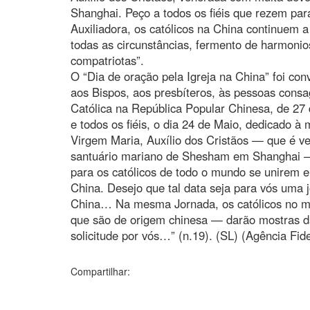
Shanghai. Peço a todos os fiéis que rezem pa
Auxiliadora, os católicos na China continuem a
todas as circunstâncias, fermento de harmonio
compatriotas”.
O “Dia de oração pela Igreja na China” foi co
aos Bispos, aos presbíteros, às pessoas consag
Católica na República Popular Chinesa, de 27
e todos os fiéis, o dia 24 de Maio, dedicado à
Virgem Maria, Auxílio dos Cristãos — que é v
santuário mariano de Shesham em Shanghai —,
para os católicos de todo o mundo se unirem 
China. Desejo que tal data seja para vós uma 
China… Na mesma Jornada, os católicos no mu
que são de origem chinesa — darão mostras da
solicitude por vós…” (n.19). (SL) (Agência Fid
Compartilhar: