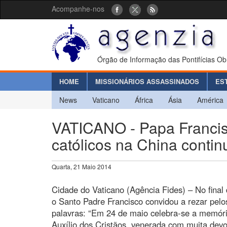
Acompanhe-nos
Órgão de Informação das Pontifícias Ob
HOME
MISSIONÁRIOS ASSASSINADOS
ES
News
Vaticano
África
Ásia
América
VATICANO - Papa Francisc
católicos na China contin
Quarta, 21 Maio 2014
Cidade do Vaticano (Agência Fides) – No final 
o Santo Padre Francisco convidou a rezar pelo
palavras: “Em 24 de maio celebra-se a memóri
Auxílio dos Cristãos, venerada com muita de