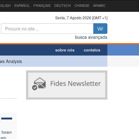
GLISH
ESPAÑOL
FRANÇAIS
DEUTSCH
CHINESE
ARABIC
Sexta, 7 Agosto 2026 [GMT +1]
Vá!
busca avançada
sobre nós
contatos
ws Analysis
s foram
 em