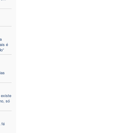
a
ais é
o”
ias
 existe
ho, só
 fé