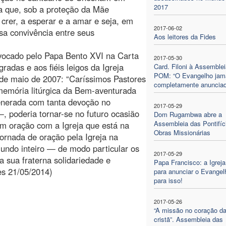
2017
ra que, sob a proteção da Mãe
 crer, a esperar e a amar e seja, em
2017-06-02
sa convivência entre seus
Aos leitores da Fides
nvocado pelo Papa Bento XVI na Carta
2017-05-30
radas e aos fiéis leigos da Igreja
Card. Filoni à Assemblei
POM: “O Evangelho jam
 de maio de 2007: “Caríssimos Pastores
completamente anunciad
 memória litúrgica da Bem-aventurada
enerada com tanta devoção no
2017-05-29
 poderia tornar-se no futuro ocasião
Dom Rugambwa abre a
Assembleia das Pontifíc
em oração com a Igreja que está na
Obras Missionárias
jornada de oração pela Igreja na
ndo inteiro — de modo particular os
2017-05-29
 sua fraterna solidariedade e
Papa Francisco: a Igreja
es 21/05/2014)
para anunciar o Evangel
para isso!
2017-05-26
“A missão no coração da
cristã”. Assembleia das