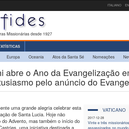
ITALIANO
EN
ras Missionárias desde 1927
TATÍSTICAS
Europa
Oceania
Atos da Santa Sé
Nomeações
Ne
ni abre o Ano da Evangelização 
ntusiasmo pelo anúncio do Evange
ente uma grande alegria celebrar esta
VATICANO
nação de Santa Lucia. Hoje não
2017-12-28
o do Advento, mas também o início do
Vinte e três missionário
astries, uma iniciativa destinada a
assassinados no mundo