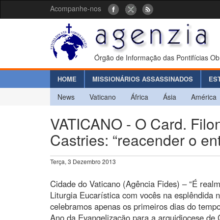
Acompanhe-nos
Órgão de Informação das Pontifícias Ob
HOME
MISSIONÁRIOS ASSASSINADOS
ES
News
Vaticano
África
Ásia
América
VATICANO - O Card. Filo
Castries: “reacender o e
Terça, 3 Dezembro 2013
Cidade do Vaticano (Agência Fides) – “É realm
Liturgia Eucarística com vocês na esplêndida 
celebramos apenas os primeiros dias do temp
Ano da Evangelização para a arquidiocese de C