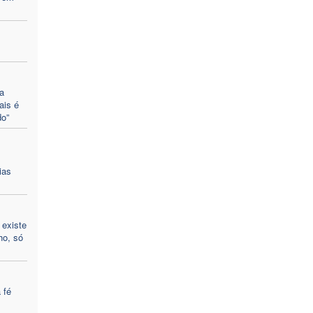
a
ais é
o”
ias
 existe
ho, só
 fé