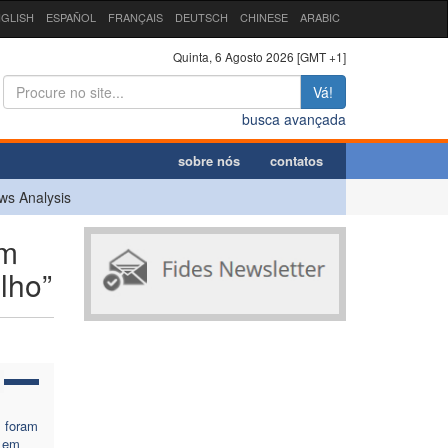
GLISH
ESPAÑOL
FRANÇAIS
DEUTSCH
CHINESE
ARABIC
Quinta, 6 Agosto 2026 [GMT +1]
Vá!
busca avançada
sobre nós
contatos
ws Analysis
em
lho”
s foram
 em