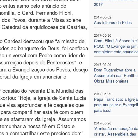
2017
o entusiasmo pelo anúncio do
omilia, o Card. Fernando Filoni,
2017-06-02
 dos Povos, durante a Missa solene
Aos leitores da Fides
 Catedral da arquidiocese de Castries,
2017-05-30
, o Cardeal destacou que “a missão de
Card. Filoni à Assemblei
POM: “O Evangelho jam
odos ao banquete de Deus, foi confiada
completamente anunciad
o universal com Pedro como líder do
essurreição depois de Pentecostes”, e
2017-05-29
ara a Evangelização dos Povos, desejo
Dom Rugambwa abre a
Assembleia das Pontifíc
ersal da Igreja em anunciar o
Obras Missionárias
r ocasião do recente Dia Mundial das
2017-05-29
xortou: “Hoje, a Igreja de Santa Lucia
Papa Francisco: a Igreja
que visa aprofundar a fé daqueles que
para anunciar o Evangel
para isso!
 para compartilhar esta fé com quem
e se afastaram da Igreja. Assumamos
2017-05-26
estemunhar a nossa fé em Cristo e
“A missão no coração da
os a compartilhar este precioso dom”.
cristã”. Assembleia das