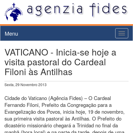
Menu
Toggl
naviga
VATICANO - Inicia-se hoje a
visita pastoral do Cardeal
Filoni às Antilhas
Sexta, 29 Novembro 2013
Cidade do Vaticano (Agência Fides) – O Cardeal
Fernando Filoni, Prefeito da Congregação para a
Evangelização dos Povos, inicia hoje, 19 de novembro,
sua primeira visita pastoral às Antilhas. O Prefeito do
dicastério missionário chegará a Trinidad no final da
manhã (hora local) e na parte da tarde, depois de uma