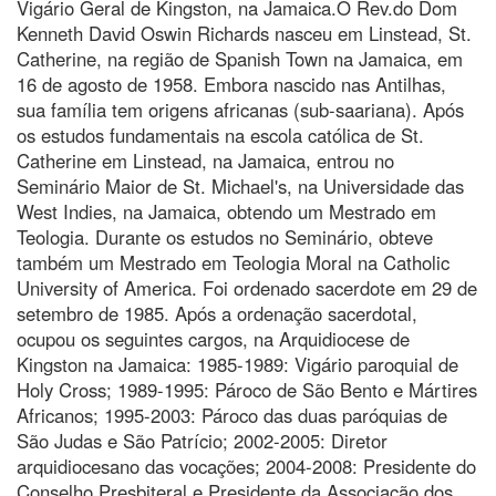
Vigário Geral de Kingston, na Jamaica.O Rev.do Dom
Kenneth David Oswin Richards nasceu em Linstead, St.
Catherine, na região de Spanish Town na Jamaica, em
16 de agosto de 1958. Embora nascido nas Antilhas,
sua família tem origens africanas (sub-saariana). Após
os estudos fundamentais na escola católica de St.
Catherine em Linstead, na Jamaica, entrou no
Seminário Maior de St. Michael's, na Universidade das
West Indies, na Jamaica, obtendo um Mestrado em
Teologia. Durante os estudos no Seminário, obteve
também um Mestrado em Teologia Moral na Catholic
University of America. Foi ordenado sacerdote em 29 de
setembro de 1985. Após a ordenação sacerdotal,
ocupou os seguintes cargos, na Arquidiocese de
Kingston na Jamaica: 1985-1989: Vigário paroquial de
Holy Cross; 1989-1995: Pároco de São Bento e Mártires
Africanos; 1995-2003: Pároco das duas paróquias de
São Judas e São Patrício; 2002-2005: Diretor
arquidiocesano das vocações; 2004-2008: Presidente do
Conselho Presbiteral e Presidente da Associação dos