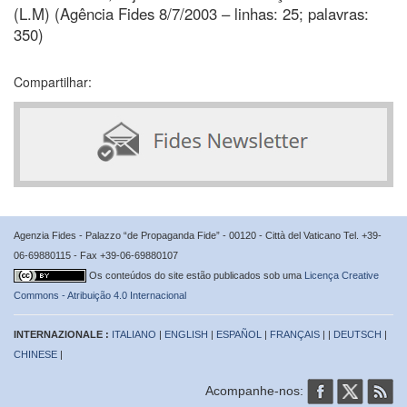
(L.M) (Agência Fides 8/7/2003 – linhas: 25; palavras:
350)
Compartilhar:
Agenzia Fides - Palazzo “de Propaganda Fide” - 00120 - Città del Vaticano Tel. +39-
06-69880115 - Fax +39-06-69880107
Os conteúdos do site estão publicados sob uma
Licença Creative
Commons - Atribuição 4.0 Internacional
INTERNAZIONALE :
ITALIANO
|
ENGLISH
|
ESPAÑOL
|
FRANÇAIS
| |
DEUTSCH
|
CHINESE
|
Acompanhe-nos: