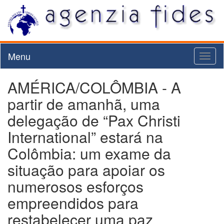
Menu
Toggl
naviga
AMÉRICA/COLÔMBIA - A
partir de amanhã, uma
delegação de “Pax Christi
International” estará na
Colômbia: um exame da
situação para apoiar os
numerosos esforços
empreendidos para
restabelecer uma paz