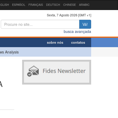
GLISH
ESPAÑOL
FRANÇAIS
DEUTSCH
CHINESE
ARABIC
Sexta, 7 Agosto 2026 [GMT +1]
Vá!
busca avançada
sobre nós
contatos
ws Analysis
A