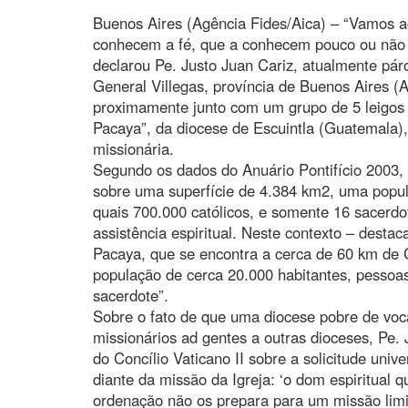
Buenos Aires (Agência Fides/Aica) – “Vamos 
conhecem a fé, que a conhecem pouco ou não t
declarou Pe. Justo Juan Cariz, atualmente p
General Villegas, província de Buenos Aires (A
proximamente junto com um grupo de 5 leigos 
Pacaya”, da diocese de Escuintla (Guatemala),
missionária.
Segundo os dados do Anuário Pontifício 2003, 
sobre uma superfície de 4.384 km2, uma popul
quais 700.000 católicos, e somente 16 sacerdote
assistência espiritual. Neste contexto – destac
Pacaya, que se encontra a cerca de 60 km de
população de cerca 20.000 habitantes, pesso
sacerdote”.
Sobre o fato de que uma diocese pobre de voc
missionários ad gentes a outras dioceses, Pe.
do Concílio Vaticano II sobre a solicitude univ
diante da missão da Igreja: ‘o dom espiritual 
ordenação não os prepara para um missão limi