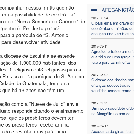
acompanhar nossos irmãs que não
AFEGANISTÃ
êm a possibilidade de celebrá-la”,
2017-03-24
ároco de “Nossa Senhora do Carmen” de
O país está em grave cr
rgentina). Pe. Justo partirá
econômica e milhões de
crianças não vão à esco
para a paróquia de “S. Antonio
 para desenvolver atividade
2017-03-11
Agredido e ferido um cri
a diocese de Escuintla se estende
custódio de uma igreja: 
ação de 1.000.000 habitantes, dos
tutela para as minorias
s, 1 religioso e 43 religiosas para a
2017-03-07
a Pe. Justo - “a paróquia de S. Antonio
O drama dos “bacha-bazi
 Cidade da Guatemala, tem uma
crianças sequestradas,
as que há 18 anos não têm um
vendidas usadas como 
ação como a “Nueve de Julio” envie
2017-02-21
Um novo sacerdote ord
 Justo responde citando o ensinamento
na Mongólia no ano do J
ersal que os presbíteros devem ter
que os presbíteros receberam na
2017-02-17
tada e restrita, mas para uma
Academia de ginástica