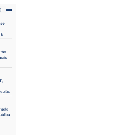
O
ise
la
stão
mais
”,
espiãs
enado
ubileu