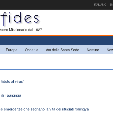
ITALIANO
EN
 Opere Missionarie dal 1927
Europa
Oceania
Atti della Santa Sede
Nomine
New
idoto al virus"
 di Taungngu
mergenze che segnano la vita dei rifugiati rohingya