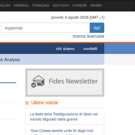
GLISH
ESPAÑOL
FRANÇAIS
DEUTSCH
CHINESE
ARABIC
giovedì, 6 agosto 2026 [GMT +1]
Vai!
ricerca avanzata
chi siamo
contatti
s Analysis
Ultime notizie
La festa della Trasfigurazione di Gesù nel
mondo sfigurato dalla guerra
“Due Chiese sorelle unite fin dagli inizi