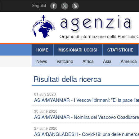
Seguici
Organo di informazione delle Pontificie
HOME
MISSIONARI UCCISI
STATISTICHE
News
Vaticano
Africa
Asia
America
Risultati della ricerca
01 July 2020
ASIA/MYANMAR - I Vescovi birmani: "E' la pace l'ant
30 June 2020
ASIA/MYANMAR - Nomina del Vescovo Coadiutore
27 June 2020
ASIA/BANGLADESH - Covid-19: una delle numerose e