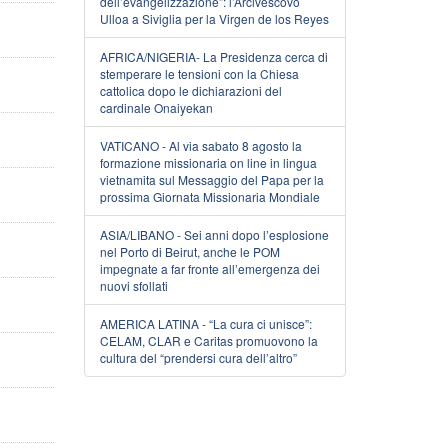
dell’evangelizzazione”: l’Arcivescovo
Ulloa a Siviglia per la Virgen de los Reyes
AFRICA/NIGERIA- La Presidenza cerca di
stemperare le tensioni con la Chiesa
cattolica dopo le dichiarazioni del
cardinale Onaiyekan
VATICANO - Al via sabato 8 agosto la
formazione missionaria on line in lingua
vietnamita sul Messaggio del Papa per la
prossima Giornata Missionaria Mondiale
ASIA/LIBANO - Sei anni dopo l’esplosione
nel Porto di Beirut, anche le POM
impegnate a far fronte all’emergenza dei
nuovi sfollati
AMERICA LATINA - “La cura ci unisce”:
CELAM, CLAR e Caritas promuovono la
cultura del “prendersi cura dell’altro”