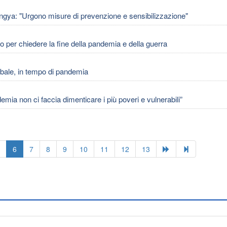
ngya: "Urgono misure di prevenzione e sensibilizzazione"
per chiedere la fine della pandemia e della guerra
lobale, in tempo di pandemia
 non ci faccia dimenticare i più poveri e vulnerabili”
6
7
8
9
10
11
12
13