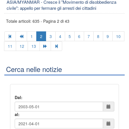
ASIA/MYANMAR - Cresce il "Movimento di disobbedienza
civile": appello per fermare gli arresti dei cittadini
Totale articoli: 635 - Pagina 2 di 43
1
2
3
4
5
6
7
8
9
10
11
12
13
Cerca nelle notizie
Dal:
al: