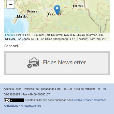
−
Leaflet
| Tiles © Esri — Source: Esri, DeLorme, NAVTEQ, USGS, Intermap, iPC,
NRCAN, Esri Japan, METI, Esri China (Hong Kong), Esri (Thailand), TomTom, 2012
Condividi:
Agenzia Fides - Palazzo “de Propaganda Fide” - 00120 - Città del Vaticano Tel. +39-
06-69880115 - Fax +39-06-69880107
I contenuti del sito sono pubblicati con
Licenza Creative Commons
Attribuzione 4.0 Internazionale