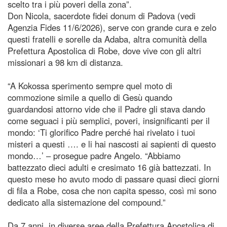
scelto tra i più poveri della zona”.
Don Nicola, sacerdote fidei donum di Padova (vedi
Agenzia Fides 11/6/2026), serve con grande cura e zelo
questi fratelli e sorelle da Adaba, altra comunità della
Prefettura Apostolica di Robe, dove vive con gli altri
missionari a 98 km di distanza.
“A Kokossa sperimento sempre quel moto di
commozione simile a quello di Gesù quando
guardandosi attorno vide che il Padre gli stava dando
come seguaci i più semplici, poveri, insignificanti per il
mondo: ‘Ti glorifico Padre perché hai rivelato i tuoi
misteri a questi …. e li hai nascosti ai sapienti di questo
mondo…’ – prosegue padre Angelo. “Abbiamo
battezzato dieci adulti e cresimato 16 già battezzati. In
questo mese ho avuto modo di passare quasi dieci giorni
di fila a Robe, cosa che non capita spesso, così mi sono
dedicato alla sistemazione del compound.”
Da 7 anni, in diverse aree della Prefettura Apostolica di