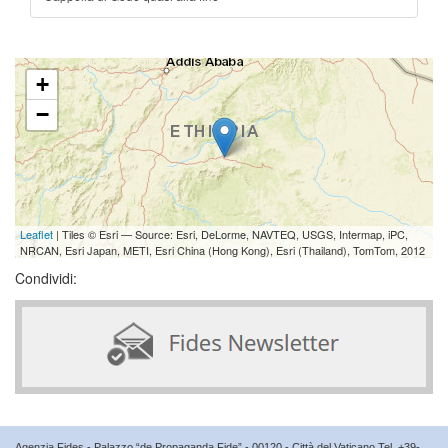
+
−
Leaflet
| Tiles © Esri — Source: Esri, DeLorme, NAVTEQ, USGS, Intermap, iPC,
NRCAN, Esri Japan, METI, Esri China (Hong Kong), Esri (Thailand), TomTom, 2012
Condividi:
Agenzia Fides - Palazzo “de Propaganda Fide” - 00120 - Città del Vaticano Tel. +39-