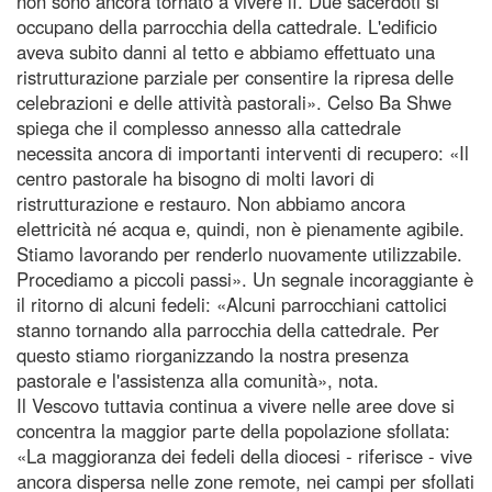
non sono ancora tornato a vivere lì. Due sacerdoti si
occupano della parrocchia della cattedrale. L'edificio
aveva subito danni al tetto e abbiamo effettuato una
ristrutturazione parziale per consentire la ripresa delle
celebrazioni e delle attività pastorali». Celso Ba Shwe
spiega che il complesso annesso alla cattedrale
necessita ancora di importanti interventi di recupero: «Il
centro pastorale ha bisogno di molti lavori di
ristrutturazione e restauro. Non abbiamo ancora
elettricità né acqua e, quindi, non è pienamente agibile.
Stiamo lavorando per renderlo nuovamente utilizzabile.
Procediamo a piccoli passi». Un segnale incoraggiante è
il ritorno di alcuni fedeli: «Alcuni parrocchiani cattolici
stanno tornando alla parrocchia della cattedrale. Per
questo stiamo riorganizzando la nostra presenza
pastorale e l'assistenza alla comunità», nota.
Il Vescovo tuttavia continua a vivere nelle aree dove si
concentra la maggior parte della popolazione sfollata:
«La maggioranza dei fedeli della diocesi - riferisce - vive
ancora dispersa nelle zone remote, nei campi per sfollati