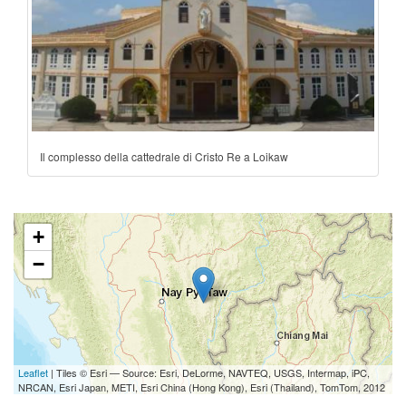
Il complesso della cattedrale di Cristo Re a Loikaw
+
−
Leaflet
| Tiles © Esri — Source: Esri, DeLorme, NAVTEQ, USGS, Intermap, iPC,
NRCAN, Esri Japan, METI, Esri China (Hong Kong), Esri (Thailand), TomTom, 2012