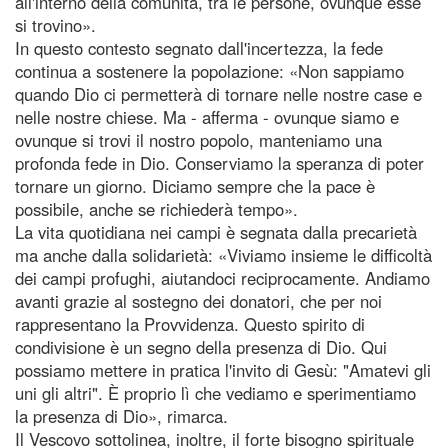
all'interno della comunità, tra le persone, ovunque esse
si trovino».
In questo contesto segnato dall'incertezza, la fede
continua a sostenere la popolazione: «Non sappiamo
quando Dio ci permetterà di tornare nelle nostre case e
nelle nostre chiese. Ma - afferma - ovunque siamo e
ovunque si trovi il nostro popolo, manteniamo una
profonda fede in Dio. Conserviamo la speranza di poter
tornare un giorno. Diciamo sempre che la pace è
possibile, anche se richiederà tempo».
La vita quotidiana nei campi è segnata dalla precarietà
ma anche dalla solidarietà: «Viviamo insieme le difficoltà
dei campi profughi, aiutandoci reciprocamente. Andiamo
avanti grazie al sostegno dei donatori, che per noi
rappresentano la Provvidenza. Questo spirito di
condivisione è un segno della presenza di Dio. Qui
possiamo mettere in pratica l'invito di Gesù: "Amatevi gli
uni gli altri". È proprio lì che vediamo e sperimentiamo
la presenza di Dio», rimarca.
Il Vescovo sottolinea, inoltre, il forte bisogno spirituale