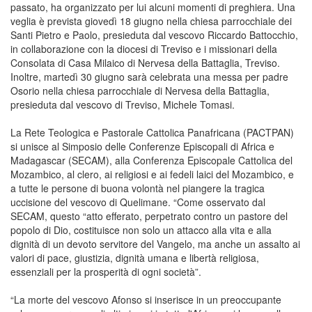
passato, ha organizzato per lui alcuni momenti di preghiera. Una
veglia è prevista giovedì 18 giugno nella chiesa parrocchiale dei
Santi Pietro e Paolo, presieduta dal vescovo Riccardo Battocchio,
in collaborazione con la diocesi di Treviso e i missionari della
Consolata di Casa Milaico di Nervesa della Battaglia, Treviso.
Inoltre, martedì 30 giugno sarà celebrata una messa per padre
Osorio nella chiesa parrocchiale di Nervesa della Battaglia,
presieduta dal vescovo di Treviso, Michele Tomasi.
La Rete Teologica e Pastorale Cattolica Panafricana (PACTPAN)
si unisce al Simposio delle Conferenze Episcopali di Africa e
Madagascar (SECAM), alla Conferenza Episcopale Cattolica del
Mozambico, al clero, ai religiosi e ai fedeli laici del Mozambico, e
a tutte le persone di buona volontà nel piangere la tragica
uccisione del vescovo di Quelimane. “Come osservato dal
SECAM, questo “atto efferato, perpetrato contro un pastore del
popolo di Dio, costituisce non solo un attacco alla vita e alla
dignità di un devoto servitore del Vangelo, ma anche un assalto ai
valori di pace, giustizia, dignità umana e libertà religiosa,
essenziali per la prosperità di ogni società”.
“La morte del vescovo Afonso si inserisce in un preoccupante