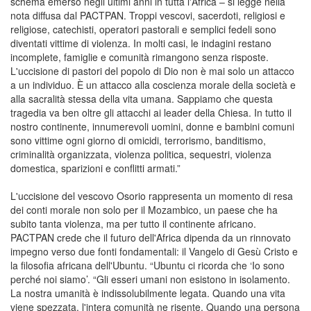
schema emerso negli ultimi anni in tutta l'Africa – si legge nella
nota diffusa dal PACTPAN. Troppi vescovi, sacerdoti, religiosi e
religiose, catechisti, operatori pastorali e semplici fedeli sono
diventati vittime di violenza. In molti casi, le indagini restano
incomplete, famiglie e comunità rimangono senza risposte.
L'uccisione di pastori del popolo di Dio non è mai solo un attacco
a un individuo. È un attacco alla coscienza morale della società e
alla sacralità stessa della vita umana. Sappiamo che questa
tragedia va ben oltre gli attacchi ai leader della Chiesa. In tutto il
nostro continente, innumerevoli uomini, donne e bambini comuni
sono vittime ogni giorno di omicidi, terrorismo, banditismo,
criminalità organizzata, violenza politica, sequestri, violenza
domestica, sparizioni e conflitti armati.”
L'uccisione del vescovo Osorio rappresenta un momento di resa
dei conti morale non solo per il Mozambico, un paese che ha
subito tanta violenza, ma per tutto il continente africano.
PACTPAN crede che il futuro dell'Africa dipenda da un rinnovato
impegno verso due fonti fondamentali: il Vangelo di Gesù Cristo e
la filosofia africana dell'Ubuntu. “Ubuntu ci ricorda che ‘Io sono
perché noi siamo’. “Gli esseri umani non esistono in isolamento.
La nostra umanità è indissolubilmente legata. Quando una vita
viene spezzata, l'intera comunità ne risente. Quando una persona