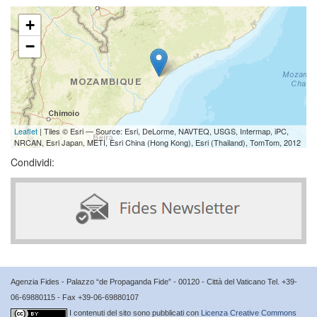
+
−
Leaflet
| Tiles © Esri — Source: Esri, DeLorme, NAVTEQ, USGS, Intermap, iPC,
NRCAN, Esri Japan, METI, Esri China (Hong Kong), Esri (Thailand), TomTom, 2012
Condividi:
Agenzia Fides - Palazzo “de Propaganda Fide” - 00120 - Città del Vaticano Tel. +39-
06-69880115 - Fax +39-06-69880107
I contenuti del sito sono pubblicati con
Licenza Creative Commons