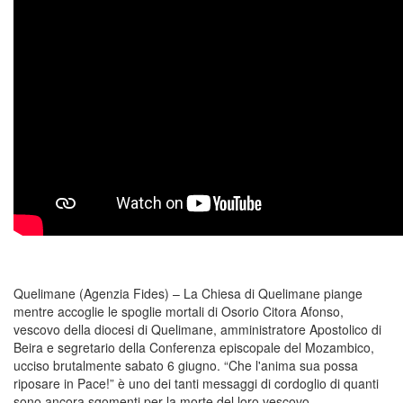
Quelimane (Agenzia Fides) – La Chiesa di Quelimane piange
mentre accoglie le spoglie mortali di Osorio Citora Afonso,
vescovo della diocesi di Quelimane, amministratore Apostolico di
Beira e segretario della Conferenza episcopale del Mozambico,
ucciso brutalmente sabato 6 giugno. “Che l'anima sua possa
riposare in Pace!” è uno dei tanti messaggi di cordoglio di quanti
sono ancora sgomenti per la morte del loro vescovo.