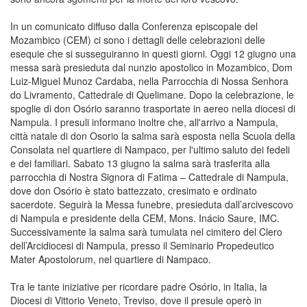
In un comunicato diffuso dalla Conferenza episcopale del
Mozambico (CEM) ci sono i dettagli delle celebrazioni delle
esequie che si susseguiranno in questi giorni. Oggi 12 giugno una
messa sarà presieduta dal nunzio apostolico in Mozambico, Dom
Luiz-Miguel Munoz Cardaba, nella Parrocchia di Nossa Senhora
do Livramento, Cattedrale di Quelimane. Dopo la celebrazione, le
spoglie di don Osório saranno trasportate in aereo nella diocesi di
Nampula. I presuli informano inoltre che, all'arrivo a Nampula,
città natale di don Osorio la salma sarà esposta nella Scuola della
Consolata nel quartiere di Nampaco, per l'ultimo saluto dei fedeli
e dei familiari. Sabato 13 giugno la salma sarà trasferita alla
parrocchia di Nostra Signora di Fatima – Cattedrale di Nampula,
dove don Osório è stato battezzato, cresimato e ordinato
sacerdote. Seguirà la Messa funebre, presieduta dall’arcivescovo
di Nampula e presidente della CEM, Mons. Inácio Saure, IMC.
Successivamente la salma sarà tumulata nel cimitero del Clero
dell’Arcidiocesi di Nampula, presso il Seminario Propedeutico
Mater Apostolorum, nel quartiere di Nampaco.
Tra le tante iniziative per ricordare padre Osório, in Italia, la
Diocesi di Vittorio Veneto, Treviso, dove il presule operò in