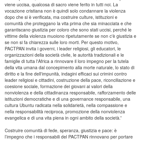
viene uccisa, qualcosa di sacro viene ferito in tutti noi. La
vocazione cristiana non è quindi solo condannare la violenza
dopo che si è verificata, ma costruire culture, istituzioni e
comunità che proteggano la vita prima che sia minacciata e che
garantiscano giustizia per coloro che sono stati uccisi, perché le
vittime della violenza muoiono ripetutamente se non c'è giustizia e
se non si fa chiarezza sulle loro morti. Per questo motivo,
PACTPAN invita i governi, i leader religiosi, gli educatori, le
organizzazioni della società civile, le autorità tradizionali e le
famiglie di tutta l'Africa a rinnovare il loro impegno per la tutela
della vita umana dal concepimento alla morte naturale, lo stato di
diritto e la fine dell'impunità, indagini efficaci sui crimini contro
leader religiosi e cittadini, costruzione della pace, riconciliazione e
coesione sociale, formazione dei giovani ai valori della
nonviolenza e della cittadinanza responsabile, rafforzamento delle
istituzioni democratiche e di una governance responsabile, una
cultura Ubuntu radicata nella solidarietà, nella compassione e
nella responsabilità reciproca, promozione della nonviolenza
evangelica e di una vita piena in ogni ambito della società.”
Costruire comunità di fede, speranza, giustizia e pace: è
l’impegno che i responsabili del PACTPAN rinnovano per portare