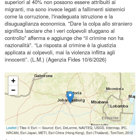
superiori al 40% non possono essere attribuiti ai
migranti, ma sono invece legati a fallimenti sistemici
come la corruzione, l'inadeguata istruzione e la
disuguaglianza economica. "Dare la colpa allo straniero
significa lasciare che i veri colpevoli sfuggano al
controllo" afferma e aggiunge che “il crimine non ha
nazionalità". “La risposta al crimine è la giustizia
applicata ai colpevoli, mai la violenza inflitta agli
innocenti”. (L.M.) (Agenzia Fides 10/6/2026)
+
−
Leaflet
| Tiles © Esri — Source: Esri, DeLorme, NAVTEQ, USGS, Intermap, iPC,
NRCAN, Esri Japan, METI, Esri China (Hong Kong), Esri (Thailand), TomTom, 2012