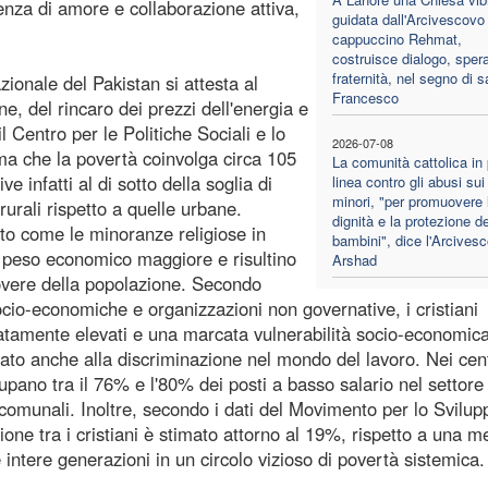
senza di amore e collaborazione attiva,
guidata dall'Arcivescovo
cappuccino Rehmat,
costruisce dialogo, sper
fraternità, nel segno di s
azionale del Pakistan si attesta al
Francesco
e, del rincaro dei prezzi dell'energia e
l Centro per le Politiche Sociali e lo
2026-07-08
a che la povertà coinvolga circa 105
La comunità cattolica in
e infatti al di sotto della soglia di
linea contro gli abusi sui
minori, "per promuovere 
rurali rispetto a quelle urbane.
dignità e la protezione de
to come le minoranze religiose in
bambini", dice l'Arcives
l peso economico maggiore e risultino
Arshad
overe della popolazione. Secondo
 socio-economiche e organizzazioni non governative, i cristiani
onatamente elevati e una marcata vulnerabilità socio-economica
gato anche alla discriminazione nel mondo del lavoro. Nei cent
pano tra il 76% e l'80% dei posti a basso salario nel settore 
 comunali. Inoltre, secondo i dati del Movimento per lo Svilup
zione tra i cristiani è stimato attorno al 19%, rispetto a una m
intere generazioni in un circolo vizioso di povertà sistemica.