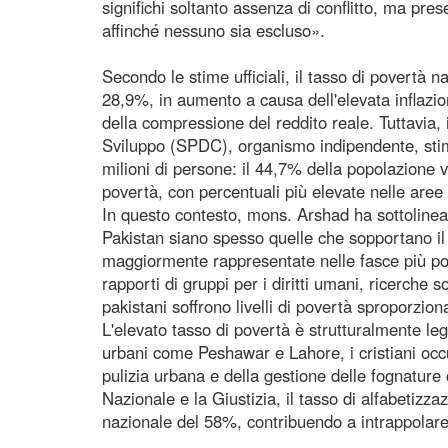
significhi soltanto assenza di conflitto, ma pre
affinché nessuno sia escluso».
Secondo le stime ufficiali, il tasso di povertà n
28,9%, in aumento a causa dell'elevata inflazion
della compressione del reddito reale. Tuttavia, i
Sviluppo (SPDC), organismo indipendente, stim
milioni di persone: il 44,7% della popolazione viv
povertà, con percentuali più elevate nelle aree 
In questo contesto, mons. Arshad ha sottolinea
Pakistan siano spesso quelle che sopportano i
maggiormente rappresentate nelle fasce più p
rapporti di gruppi per i diritti umani, ricerche
pakistani soffrono livelli di povertà sproporzi
L'elevato tasso di povertà è strutturalmente le
urbani come Peshawar e Lahore, i cristiani occu
pulizia urbana e della gestione delle fognature
Nazionale e la Giustizia, il tasso di alfabetizza
nazionale del 58%, contribuendo a intrappolare 