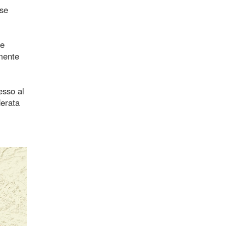
use
ze
amente
esso al
derata