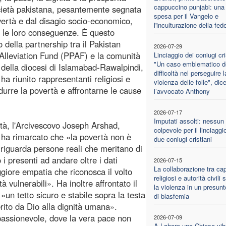
cappuccino punjabi: una 
cietà pakistana, pesantemente segnata
spesa per il Vangelo e
vertà e dal disagio socio-economico,
l'inculturazione della fed
e le loro conseguenze. È questo
vo della partnership tra il Pakistan
2026-07-29
Alleviation Fund (PPAF) e la comunità
Linciaggio dei coniugi cri
"Un caso emblematico de
a della diocesi di Islamabad-Rawalpindi,
difficoltà nel perseguire l
a riunito rappresentanti religiosi e
violenza delle folle", dic
durre la povertà e affrontarne le cause
l’avvocato Anthony
2026-07-17
Imputati assolti: nessun
rtà, l'Arcivescovo Joseph Arshad,
colpevole per il linciaggio
 ha rimarcato che «la povertà non è
due coniugi cristiani
 riguarda persone reali che meritano di
 i presenti ad andare oltre i dati
2026-07-15
La collaborazione tra cap
ggiore empatia che riconosca il volto
religiosi e autorità civili
 vulnerabili». Ha inoltre affrontato il
la violenza in un presun
un tetto sicuro e stabile sopra la testa
di blasfemia
erito da Dio alla dignità umana».
assionevole, dove la vera pace non
2026-07-09
A Lahore una Chiesa vib