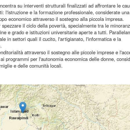
ncentra su interventi strutturali finalizzati ad affrontare le ca
i: l'istruzione e la formazione professionale, considerate una
luppo economico attraverso il sostegno alla piccola impresa.
er spezzare il ciclo della povertà, specialmente tra le minoran
ne e grado e istituzioni universitarie aperte a tutti. Parallel
n settori quali il cucito, l'artigianato, l'informatica e la
.
itorialità attraverso il sostegno alle piccole imprese e l'acc
a ai programmi per l'autonomia economica delle donne, consi
iglie e delle comunità locali.