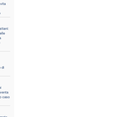
vita
e
stiani:
lle
a
e
 di
i
 sventa
to caso
rante,