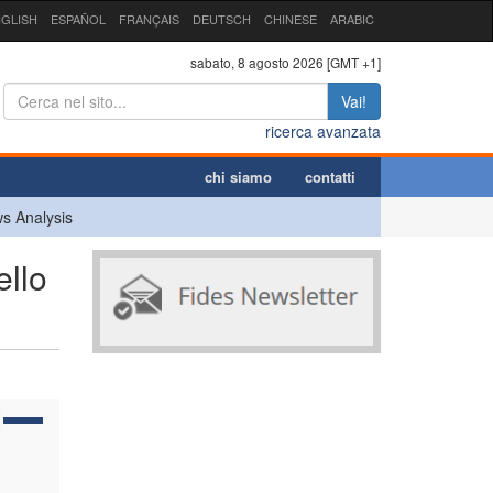
GLISH
ESPAÑOL
FRANÇAIS
DEUTSCH
CHINESE
ARABIC
sabato, 8 agosto 2026 [GMT +1]
Vai!
ricerca avanzata
chi siamo
contatti
s Analysis
ello