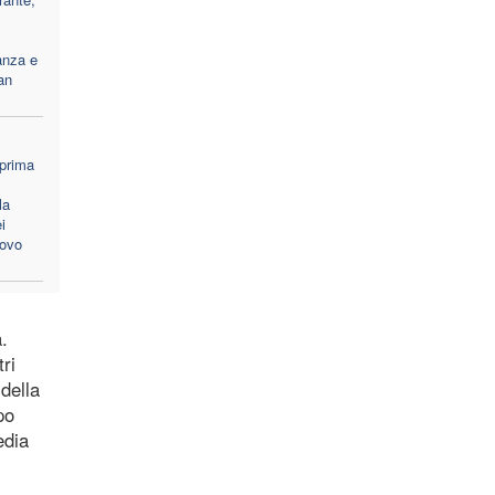
anza e
an
 prima
la
i
covo
.
ri
della
po
edia