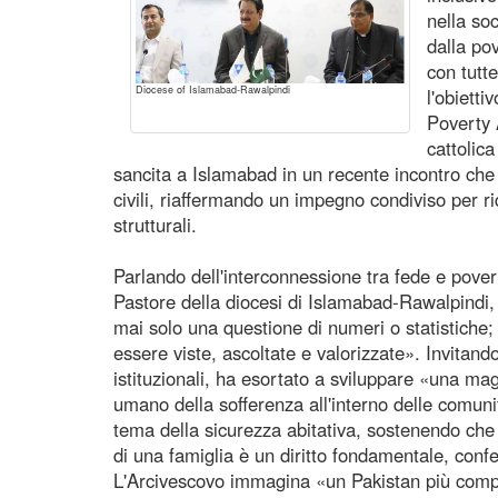
nella so
dalla po
con tutt
Diocese of Islamabad-Rawalpindi
l'obietti
Poverty 
cattolic
sancita a Islamabad in un recente incontro che h
civili, riaffermando un impegno condiviso per ri
strutturali.
Parlando dell'interconnessione tra fede e pove
Pastore della diocesi di Islamabad-Rawalpindi,
mai solo una questione di numeri o statistiche;
essere viste, ascoltate e valorizzate». Invitando
istituzionali, ha esortato a sviluppare «una ma
umano della sofferenza all'interno delle comunità
tema della sicurezza abitativa, sostenendo che «
di una famiglia è un diritto fondamentale, conf
L'Arcivescovo immagina «un Pakistan più comp