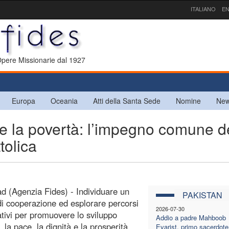
ITALIANO
EN
 Opere Missionarie dal 1927
Europa
Oceania
Atti della Santa Sede
Nomine
New
e la povertà: l’impegno comune d
tolica
d (Agenzia Fides) - Individuare un
PAKISTAN
di cooperazione ed esplorare percorsi
2026-07-30
ativi per promuovere lo sviluppo
Addio a padre Mahboob
, la pace, la dignità e la prosperità
Evarist, primo sacerdote