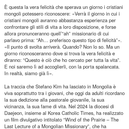
È questa la vera felicità che sperava un giorno i cristiani
mongoli potessero riconoscere: «Verrà il giorno in cui i
cristiani mongoli avranno abbastanza esperienza per
confrontare gli stili di vita a loro disposizione, e forse
allora pronunceranno quell’“ah” missionario di cui
parlavo prima: “Ah… preferisco questo tipo di felicità”».
«Il punto di svolta arriverà. Quando? Non lo so. Ma un
giorno riconosceranno dove si trova la vera felicità e
diranno: “Questo è ciò che ho cercato per tutta la vita”.
E noi saremo lì ad accoglierli, con la porta spalancata.
In realtà, siamo già lì».
La traccia che Stefano Kim ha lasciato in Mongolia è
viva soprattutto tra i giovani, che oggi da adulti ricordano
la sua dedizione alla pastorale giovanile, la sua
vicinanza, la sua fame di vita. Nel 2024 la diocesi di
Daejeon, insieme al Korea Catholic Times, ha realizzato
un film divulgativo intitolato “Wind of the Prairie – The
Last Lecture of a Mongolian Missionary”, che ha