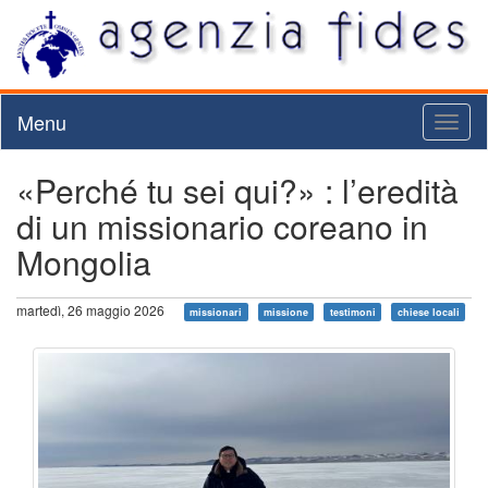
Menu
Toggl
naviga
«Perché tu sei qui?» : l’eredità
di un missionario coreano in
Mongolia
martedì, 26 maggio 2026
missionari
missione
testimoni
chiese locali