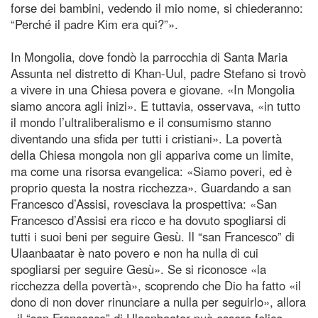
forse dei bambini, vedendo il mio nome, si chiederanno:
“Perché il padre Kim era qui?”».
In Mongolia, dove fondò la parrocchia di Santa Maria
Assunta nel distretto di Khan‑Uul, padre Stefano si trovò
a vivere in una Chiesa povera e giovane. «In Mongolia
siamo ancora agli inizi». E tuttavia, osservava, «in tutto
il mondo l’ultraliberalismo e il consumismo stanno
diventando una sfida per tutti i cristiani». La povertà
della Chiesa mongola non gli appariva come un limite,
ma come una risorsa evangelica: «Siamo poveri, ed è
proprio questa la nostra ricchezza». Guardando a san
Francesco d’Assisi, rovesciava la prospettiva: «San
Francesco d’Assisi era ricco e ha dovuto spogliarsi di
tutti i suoi beni per seguire Gesù. Il “san Francesco” di
Ulaanbaatar è nato povero e non ha nulla di cui
spogliarsi per seguire Gesù». Se si riconosce «la
ricchezza della povertà», scoprendo che Dio ha fatto «il
dono di non dover rinunciare a nulla per seguirlo», allora
«il “san Francesco” di Ulaanbaatar può essere felice».