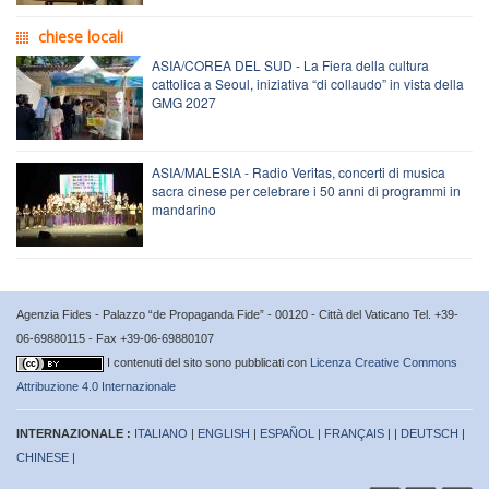
chiese locali
ASIA/COREA DEL SUD - La Fiera della cultura
cattolica a Seoul, iniziativa “di collaudo” in vista della
GMG 2027
ASIA/MALESIA - Radio Veritas, concerti di musica
sacra cinese per celebrare i 50 anni di programmi in
mandarino
Agenzia Fides - Palazzo “de Propaganda Fide” - 00120 - Città del Vaticano Tel. +39-
06-69880115 - Fax +39-06-69880107
I contenuti del sito sono pubblicati con
Licenza Creative Commons
Attribuzione 4.0 Internazionale
INTERNAZIONALE :
ITALIANO
|
ENGLISH
|
ESPAÑOL
|
FRANÇAIS
| |
DEUTSCH
|
CHINESE
|