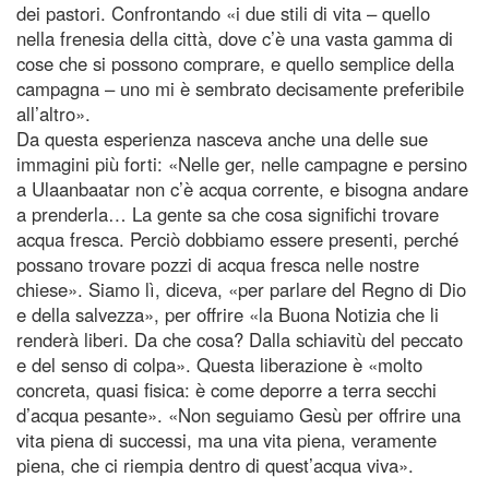
dei pastori. Confrontando «i due stili di vita – quello
nella frenesia della città, dove c’è una vasta gamma di
cose che si possono comprare, e quello semplice della
campagna – uno mi è sembrato decisamente preferibile
all’altro».
Da questa esperienza nasceva anche una delle sue
immagini più forti: «Nelle ger, nelle campagne e persino
a Ulaanbaatar non c’è acqua corrente, e bisogna andare
a prenderla… La gente sa che cosa significhi trovare
acqua fresca. Perciò dobbiamo essere presenti, perché
possano trovare pozzi di acqua fresca nelle nostre
chiese». Siamo lì, diceva, «per parlare del Regno di Dio
e della salvezza», per offrire «la Buona Notizia che li
renderà liberi. Da che cosa? Dalla schiavitù del peccato
e del senso di colpa». Questa liberazione è «molto
concreta, quasi fisica: è come deporre a terra secchi
d’acqua pesante». «Non seguiamo Gesù per offrire una
vita piena di successi, ma una vita piena, veramente
piena, che ci riempia dentro di quest’acqua viva».