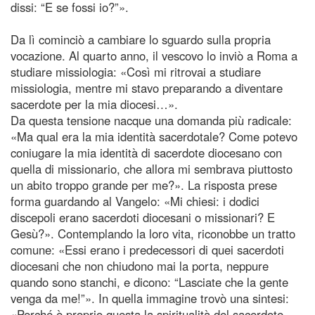
dissi: “E se fossi io?”».
Da lì cominciò a cambiare lo sguardo sulla propria
vocazione. Al quarto anno, il vescovo lo inviò a Roma a
studiare missiologia: «Così mi ritrovai a studiare
missiologia, mentre mi stavo preparando a diventare
sacerdote per la mia diocesi…».
Da questa tensione nacque una domanda più radicale:
«Ma qual era la mia identità sacerdotale? Come potevo
coniugare la mia identità di sacerdote diocesano con
quella di missionario, che allora mi sembrava piuttosto
un abito troppo grande per me?». La risposta prese
forma guardando al Vangelo: «Mi chiesi: i dodici
discepoli erano sacerdoti diocesani o missionari? E
Gesù?». Contemplando la loro vita, riconobbe un tratto
comune: «Essi erano i predecessori di quei sacerdoti
diocesani che non chiudono mai la porta, neppure
quando sono stanchi, e dicono: “Lasciate che la gente
venga da me!”». In quella immagine trovò una sintesi:
«Perché è proprio questa la spiritualità del sacerdote