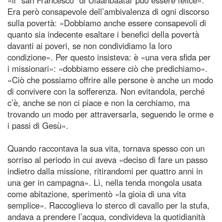
Era però consapevole dell’ambivalenza di ogni discorso
sulla povertà: «Dobbiamo anche essere consapevoli di
quanto sia indecente esaltare i benefici della povertà
davanti ai poveri, se non condividiamo la loro
condizione». Per questo insisteva: è «una vera sfida per
i missionari»: «dobbiamo essere ciò che predichiamo».
«Ciò che possiamo offrire alle persone è anche un modo
di convivere con la sofferenza. Non evitandola, perché
c’è, anche se non ci piace e non la cerchiamo, ma
trovando un modo per attraversarla, seguendo le orme e
i passi di Gesù».
Quando raccontava la sua vita, tornava spesso con un
sorriso al periodo in cui aveva «deciso di fare un passo
indietro dalla missione, ritirandomi per quattro anni in
una ger in campagna». Lì, nella tenda mongola usata
come abitazione, sperimentò «la gioia di una vita
semplice». Raccoglieva lo sterco di cavallo per la stufa,
andava a prendere l’acqua, condivideva la quotidianità