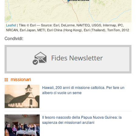
Leaflet
| Tiles © Esri — Source: Esri, DeLorme, NAVTEQ, USGS, Intermap, iPC,
NRCAN, Esri Japan, METI, Esri China (Hong Kong), Esri (Thailand), TomTom, 2012
Condividi:
missionari
Hawaii, 200 anni di missione cattolica. Per fare un
albero ci vuole un seme
Il tesoro nascosto della Papua Nuova Guinea: la
sapienza dei missionari anziani