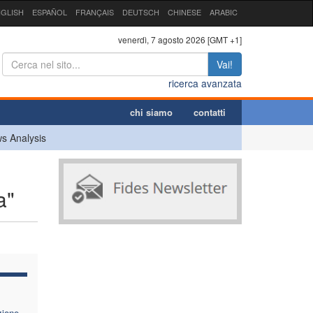
GLISH
ESPAÑOL
FRANÇAIS
DEUTSCH
CHINESE
ARABIC
venerdì, 7 agosto 2026 [GMT +1]
Vai!
ricerca avanzata
chi siamo
contatti
s Analysis
a"
zione