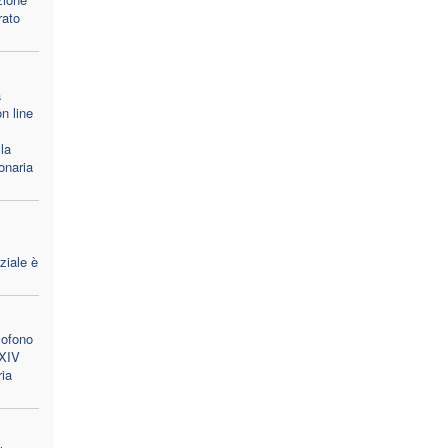
rato
a
n line
la
onaria
ziale è
lofono
 XIV
ria