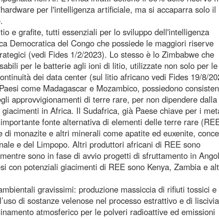
 l'hardware per l'intelligenza artificiale, ma si accaparra solo i
.
io e grafite, tutti essenziali per lo sviluppo dell'intelligenza
blica Democratica del Congo che possiede le maggiori riserve
 strategici (vedi Fides 1/2/2023). Lo stesso è lo Zimbabwe che
bili per le batterie agli ioni di litio, utilizzate non solo per le
ontinuità dei data center (sul litio africano vedi Fides 19/8/20
ale Paesi come Madagascar e Mozambico, possiedono consisten
egli approvvigionamenti di terre rare, per non dipendere dalla
giacimenti in Africa. Il Sudafrica, già Paese chiave per i meta
mportante fonte alternativa di elementi delle terre rare (REE)
e di monazite e altri minerali come apatite ed euxenite, conce
nale e del Limpopo. Altri produttori africani di REE sono
entre sono in fase di avvio progetti di sfruttamento in Ango
i con potenziali giacimenti di REE sono Kenya, Zambia e alt
mbientali gravissimi: produzione massiccia di rifiuti tossici e
l’uso di sostanze velenose nel processo estrattivo e di liscivi
quinamento atmosferico per le polveri radioattive ed emissioni