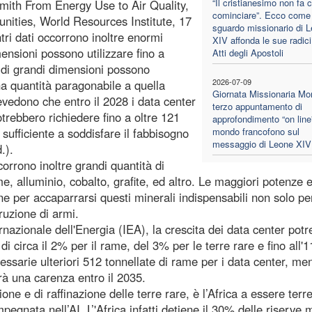
“Il cristianesimo non fa 
smith From Energy Use to Air Quality,
cominciare”. Ecco come 
ties, World Resources Institute, 17
sguardo missionario di 
ntri dati occorrono inoltre enormi
XIV affonda le sue radici
mensioni possono utilizzare fino a
Atti degli Apostoli
e di grandi dimensioni possono
2026-07-09
na quantità paragonabile a quella
Giornata Missionaria Mon
revedono che entro il 2028 i data center
terzo appuntamento di
 potrebbero richiedere fino a oltre 121
approfondimento “on line”
è sufficiente a soddisfare il fabbisogno
mondo francofono sul
messaggio di Leone XIV
.).
ccorrono inoltre grandi quantità di
ame, alluminio, cobalto, grafite, ed altro. Le maggiori potenze e
e per accaparrarsi questi minerali indispensabili non solo per
ruzione di armi.
rnazionale dell'Energia (IEA), la crescita dei data center pot
 circa il 2% per il rame, del 3% per le terre rare e fino all'
essarie ulteriori 512 tonnellate di rame per i data center, me
rà una carenza entro il 2035.
ne e di raffinazione delle terre rare, è l’Africa a essere terr
egnata nell’AI. L’'Africa infatti detiene il 30% delle riserve 