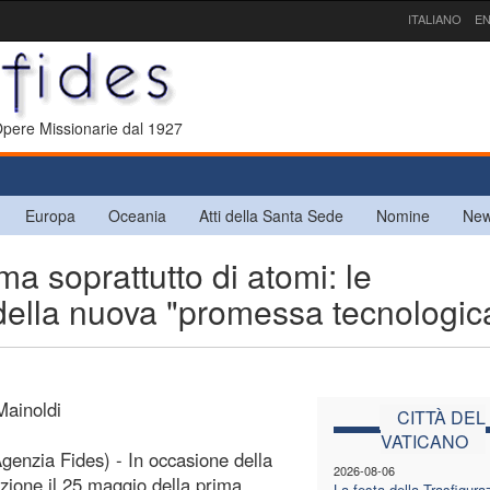
ITALIANO
EN
 Opere Missionarie dal 1927
Europa
Oceania
Atti della Santa Sede
Nomine
New
 ma soprattutto di atomi: le
ella nuova "promessa tecnologic
Mainoldi
CITTÀ DEL
VATICANO
enzia Fides) - In occasione della
2026-08-06
zione il 25 maggio della prima
La festa della Trasfigura