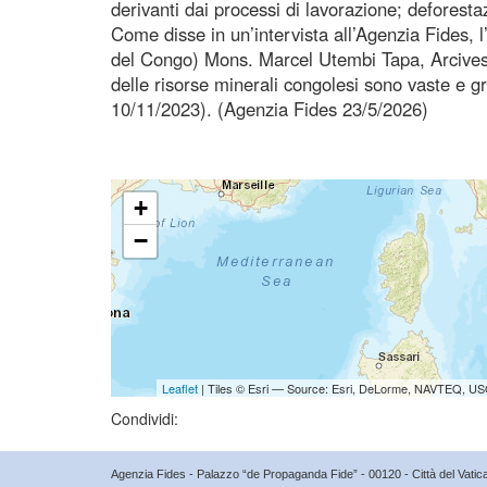
derivanti dai processi di lavorazione; deforesta
Come disse in un’intervista all’Agenzia Fides
del Congo) Mons. Marcel Utembi Tapa, Arcives
delle risorse minerali congolesi sono vaste e g
10/11/2023). (Agenzia Fides 23/5/2026)
+
−
Leaflet
| Tiles © Esri — Source: Esri, DeLorme, NAVTEQ, USG
Condividi:
Agenzia Fides - Palazzo “de Propaganda Fide” - 00120 - Città del Vat