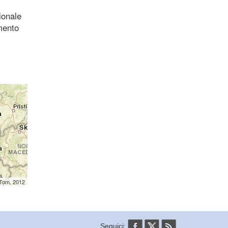
ionale
mento
mTom, 2012
Seguici: