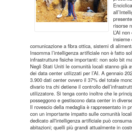
Enciclic
all’Intel
presente
risorse n
L’AI non
insieme 
comunicazione a fibra ottica, sistemi di aliment
Insomma l’intelligenza artificiale non è fatto sol
infrastrutture fisiche importanti: non solo bit m
Negli Stati Uniti le comunità locali stanno già 
dei data center utilizzati per l’AI. A gennaio 20
3.900 dati center ovvero il 37% del totale mond
divario tra chi detiene il controllo dell’infrastru
utilizzatore. Si tenga conto inoltre che le princ
posseggono e gestiscono data center in divers
Il rovescio della medaglia è rappresentato in pr
con un importante impatto sulle comunità local
dedicato all'intelligenza artificiale può consu
abitazioni; quelli più grandi attualmente in co