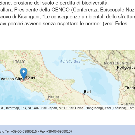
zione, erosione del suolo e perdita di biodiversità.
, l’allora Presidente della CENCO (Conferenza Episcopale Naz
covo di Kisangani, “Le conseguenze ambientali dello sfrutta
ravi perché avviene senza rispettare le norme” (vedi Fides
S, Intermap, iPC, NRCAN, Esri Japan, METI, Esri China (Hong Kong), Esri (Thailand), To
icano Tel. +39-06-69880115 - Fax +39-06-69880107