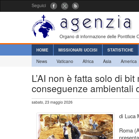
Seguici
Organo di informazione delle Pontificie
HOME
MISSIONARI UCCISI
STATISTICHE
News
Vaticano
Africa
Asia
America
L’AI non è fatta solo di bit
conseguenze ambientali d
sabato, 23 maggio 2026
di Luca 
Roma (Ag
presenta