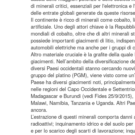
di minerali critici, essenziali per l'elettronica e
delle entrate globali generate da queste risorse
Il continente è ricco di minerali come cobalto, lit
artificiale. Uno degli attori chiave è la Repub
mondiali di cobalto, oltre che di altri minerali
possiede importanti giacimenti di litio, indispensa
automobili elettriche ma anche per i gruppi di c
Altro materiale cruciale è la grafite della qu
giacimenti. Nell’ambito della diversificazione d
diversi Paesi occidentali stanno cercando nuovi 
gruppo del platino (PGM), viene visto come un’i
Paese ha diversi giacimenti noti, principalment
nelle regioni del Capo Occidentale e Settentrio
Madagascar e Burundi (vedi Fides 25/9/2015), m
Malawi, Namibia, Tanzania e Uganda. Altri Paes
ancora.
L’estrazione di questi minerali comporta danni a
radioattivi; inquinamento idrico e del suolo per 
e per lo scarico degli scarti di lavorazione; in