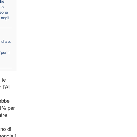
che
lo
Leone
 negli
diale:
per il
 le
 l’AI
rebbe
11% per
ntre
eno di
mondiali