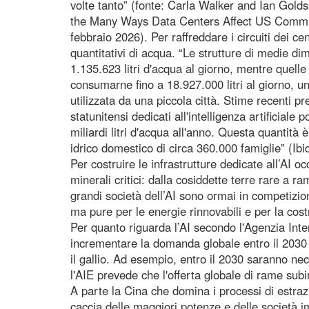
volte tanto” (fonte: Carla Walker and Ian Gold
the Many Ways Data Centers Affect US Communi
febbraio 2026). Per raffreddare i circuiti dei ce
quantitativi di acqua. “Le strutture di medie di
1.135.623 litri d'acqua al giorno, mentre quell
consumarne fino a 18.927.000 litri al giorno, u
utilizzata da una piccola città. Stime recenti p
statunitensi dedicati all'intelligenza artificiale
miliardi litri d'acqua all'anno. Questa quantità 
idrico domestico di circa 360.000 famiglie” (Ibid
Per costruire le infrastrutture dedicate all’AI o
minerali critici: dalla cosiddette terre rare a r
grandi società dell’AI sono ormai in competizion
ma pure per le energie rinnovabili e per la cost
Per quanto riguarda l’AI secondo l'Agenzia Inte
incrementare la domanda globale entro il 2030 di
il gallio. Ad esempio, entro il 2030 saranno nec
l'AIE prevede che l'offerta globale di rame subi
A parte la Cina che domina i processi di estrazio
caccia delle maggiori potenze e delle società imp