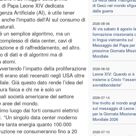
a di Papa Leone XIV dedicata
di Gesù nel mondo sfigu
dalla guerra
ligenza Artificiale (AI), è utile tener
 anche l'impatto dell'AI sul consumo di
2026-08-06
aturali.
Al via sabato 8 agosto l
 è un semplice algoritmo, ma un
formazione missionaria o
complesso di data center, cavi di
in lingua vietnamita sul
Messaggio del Papa per 
azione e di raffreddamento, ed altro.
prossima Giornata Missi
o di dati e di algoritmi ma di
Mondiale
a atomi.
avvertendo l’impatto della proliferazione
2026-08-02
Leone XIV: Quando si è
26 erano stati recensiti negli USA oltre
insieme a Cristo “l’essen
iale. Già questo dato rende l’idea del
sovrabbondante”
ttura fisica e chi ne è solo un
ipali società americane del settore
2026-07-14
e aree del mondo.
line rivolto al mondo ang
sul messaggio di Leone
imo luogo dai forti consumi elettrici
per la Giornata Missiona
i. “Un singolo data center moderno
Mondiale 2026
mare tanta energia quanto 100.000
struzione ne consumeranno fino a 20
2026-07-10