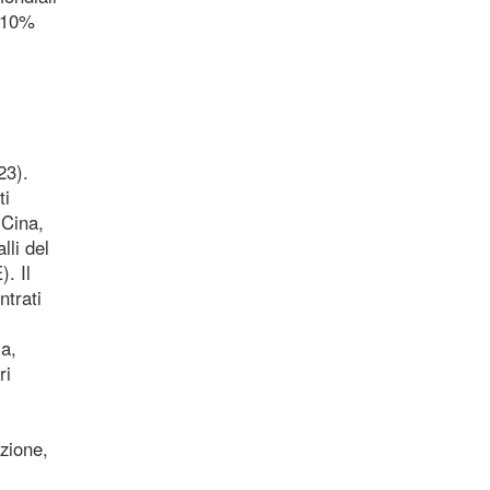
l 10%
23).
ti
 Cina,
lli del
. Il
ntrati
la,
ri
azione,