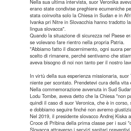
Nella sua ultima intervista, suor Veronika ave
erano state condivise preghiere ecumeniche per
stata coinvolta solo la Chiesa in Sudan e in Afr
Ivanka pri Nitre in Slovacchia hanno tradotto l
lingua slovacca".
Quando la situazione di sicurezza nel Paese era
se volevano fare rientro nella propria Patria.
"Abbiamo fatto il discernimento, ogni suora per
scelto di rimanere, perché sentivamo che stiam
aveva bisogno di noi non tanto per il nostro la
In virtù della sua esperienza missionaria, suor
niente per scontato. Prendetevi cura della vita 
Nella commemorazione avvenuta in Sud Sudan ci
Lodu Tombe, aveva detto che la Chiesa "non può
quindi il caso di suor Veronica, che è in corso
e dobbiamo seguire finché non avremo giustizia 
Nel 2019, il presidente slovacco Andrej Kiska a
Croce di Pribina della prima classe per i suoi "
Slovacca attraverso i servizi sanitari preventivi 