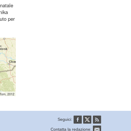
 natale
nika
iuto per
mTom, 2012
Seguici:
Contatta la redazione: