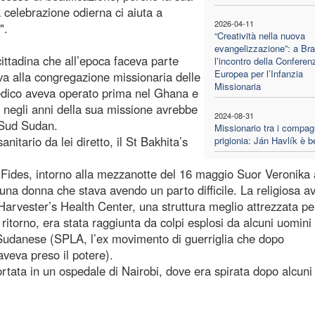
a celebrazione odierna ci aiuta a
2026-04-11
".
“Creatività nella nuova
evangelizzazione”: a Bra
ttadina che all’epoca faceva parte
l’incontro della Conferen
Europea per l’Infanzia
a alla congregazione missionaria delle
Missionaria
edico aveva operato prima nel Ghana e
o negli anni della sua missione avrebbe
2024-08-31
 Sud Sudan.
Missionario tra i compagn
itario da lei diretto, il St Bakhita’s
prigionia: Ján Havlík è b
ia Fides, intorno alla mezzanotte del 16 maggio Suor Veronika
una donna che stava avendo un parto difficile. La religiosa a
arvester’s Health Center, una struttura meglio attrezzata pe
i ritorno, era stata raggiunta da colpi esplosi da alcuni uomini
o Sudanese (SPLA, l’ex movimento di guerriglia che dopo
veva preso il potere).
rtata in un ospedale di Nairobi, dove era spirata dopo alcuni 