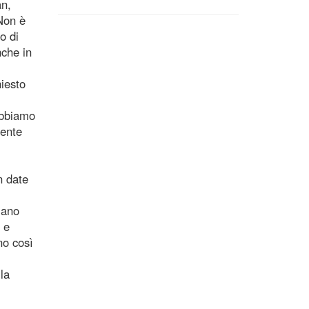
an,
Non è
o di
nche in
hiesto
 abbiamo
gente
n date
lano
 e
no così
la