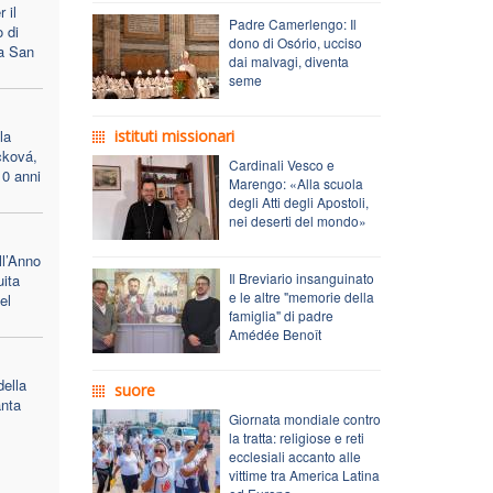
 il
Padre Camerlengo: Il
 di
dono di Osório, ucciso
 a San
dai malvagi, diventa
seme
la
istituti missionari
cková,
Cardinali Vesco e
10 anni
Marengo: «Alla scuola
degli Atti degli Apostoli,
nei deserti del mondo»
ll’Anno
Il Breviario insanguinato
uita
e le altre "memorie della
el
famiglia" di padre
Amédée Benoît
ella
suore
anta
Giornata mondiale contro
la tratta: religiose e reti
ecclesiali accanto alle
vittime tra America Latina