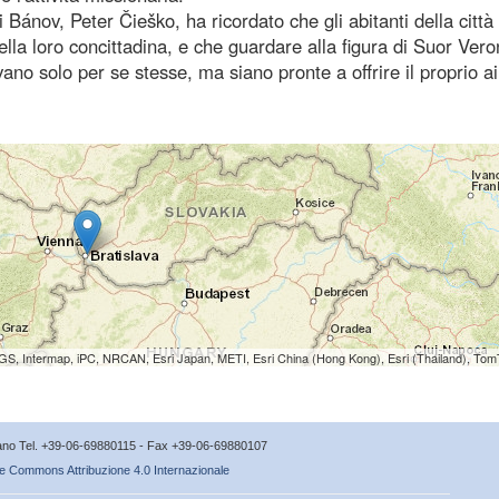
 Bánov, Peter Čieško, ha ricordato che gli abitanti della città
lla loro concittadina, e che guardare alla figura di Suor Vero
ano solo per se stesse, ma siano pronte a offrire il proprio a
S, Intermap, iPC, NRCAN, Esri Japan, METI, Esri China (Hong Kong), Esri (Thailand), To
icano Tel. +39-06-69880115 - Fax +39-06-69880107
e Commons Attribuzione 4.0 Internazionale