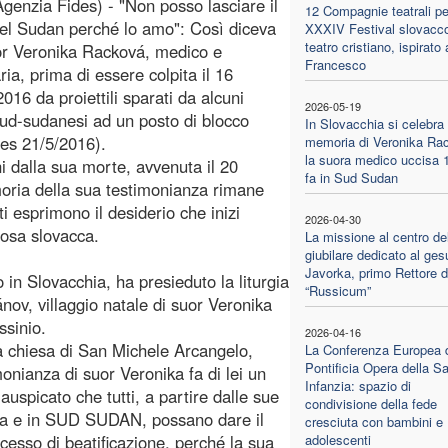
genzia Fides) - "Non posso lasciare il
12 Compagnie teatrali per
el Sudan perché lo amo": Così diceva
XXXIV Festival slovacco
teatro cristiano, ispirato
or Veronika Racková, medico e
Francesco
ria, prima di essere colpita il 16
016 da proiettili sparati da alcuni
2026-05-19
 sud-sudanesi ad un posto di blocco
In Slovacchia si celebra 
des 21/5/2016).
memoria di Veronika Ra
la suora medico uccisa 
i dalla sua morte, avvenuta il 20
fa in Sud Sudan
oria della sua testimonianza rimane
ti esprimono il desiderio che inizi
2026-04-30
iosa slovacca.
La missione al centro de
giubilare dedicato al ges
Javorka, primo Rettore d
 in Slovacchia, ha presieduto la liturgia
“Russicum”
ov, villaggio natale di suor Veronika
ssinio.
2026-04-16
a chiesa di San Michele Arcangelo,
La Conferenza Europea d
Pontificia Opera della S
monianza di suor Veronika fa di lei un
Infanzia: spazio di
uspicato che tutti, a partire dalle sue
condivisione della fede
chia e in SUD SUDAN, possano dare il
cresciuta con bambini e
ocesso di beatificazione, perché la sua
adolescenti