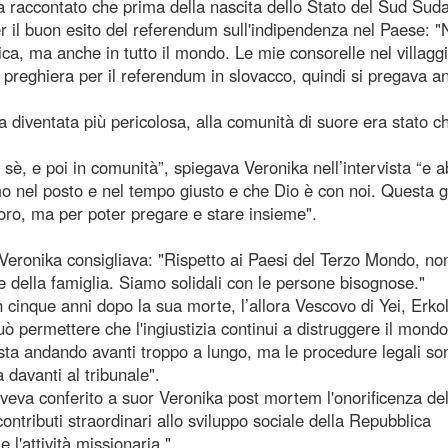
va raccontato che prima della nascita dello Stato del Sud Sud
 il buon esito del referendum sull'indipendenza nel Paese: "
ica, ma anche in tutto il mondo. Le mie consorelle nel villaggi
a preghiera per il referendum in slovacco, quindi si pregava a
 diventata più pericolosa, alla comunità di suore era stato c
 sè, e poi in comunità”, spiegava Veronika nell’intervista “e
o nel posto e nel tempo giusto e che Dio è con noi. Questa 
voro, ma per poter pregare e stare insieme".
 Veronika consigliava: "Rispetto ai Paesi del Terzo Mondo, no
e della famiglia. Siamo solidali con le persone bisognose."
nque anni dopo la sua morte, l’allora Vescovo di Yei, Erko
 permettere che l'ingiustizia continui a distruggere il mondo
, sta andando avanti troppo a lungo, ma le procedure legali so
davanti al tribunale".
veva conferito a suor Veronika post mortem l'onorificenza del
contributi straordinari allo sviluppo sociale della Repubblica
e l'attività missionaria."