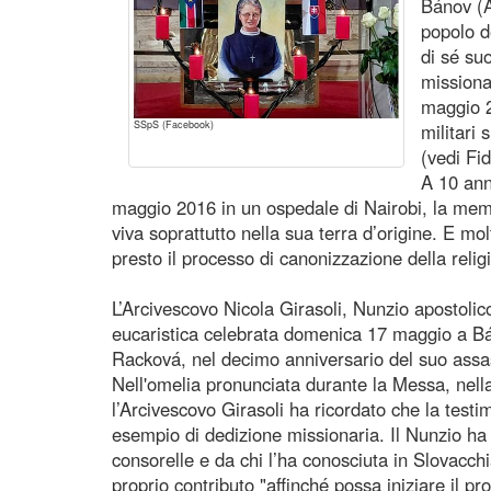
Bánov (A
popolo d
di sé su
missiona
maggio 2
SSpS (Facebook)
militari
(vedi Fi
A 10 ann
maggio 2016 in un ospedale di Nairobi, la mem
viva soprattutto nella sua terra d’origine. E mol
presto il processo di canonizzazione della relig
L’Arcivescovo Nicola Girasoli, Nunzio apostolico
eucaristica celebrata domenica 17 maggio a Bán
Racková, nel decimo anniversario del suo assa
Nell'omelia pronunciata durante la Messa, nell
l’Arcivescovo Girasoli ha ricordato che la testi
esempio di dedizione missionaria. Il Nunzio ha a
consorelle e da chi l’ha conosciuta in Slovac
proprio contributo "affinché possa iniziare il pr