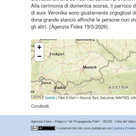
Alla cerimonia di domenica scorsa, il parroco di
di suor Veronika sono giustamente orgogliosi de
dona grande slancio affinchè le persone non viv
gli altri. (Agenzia Fides 19/5/2026).
+
−
Leaflet
| Tiles © Esri — Source: Esri, DeLorme, NAVTEQ, USG
Condividi:
Agenzia Fides - Palazzo “de Propaganda Fide” - 00120 - Città del Vat
I contenuti del sito sono pubblicati con
Licenza Creativ