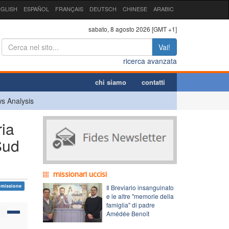
GLISH
ESPAÑOL
FRANÇAIS
DEUTSCH
CHINESE
ARABIC
sabato, 8 agosto 2026 [GMT +1]
Vai!
ricerca avanzata
chi siamo
contatti
s Analysis
ia
Sud
missionari uccisi
missione
Il Breviario insanguinato
e le altre "memorie della
famiglia" di padre
Amédée Benoît