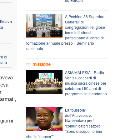
ed Europa
A Pechino 36 Superiore
tislava
Generali di
za
congregazioni religiose
femminili cinesi
partecipano al corso di
formazione annuale presso il Seminario
nazionale
i di
eato
missione
ASIA/MALESIA - Radio
 aveva
Veritas, concerti di
musica sacra cinese per
veva
celebrare i 50 anni di
r
programmi in mandarino
 armati,
La “bussola”
dell’Arcivescovo
giorni
Nwachukwu per i
‘comunicatori cattolici’:
“Sono discepoli prima
che ‘influencer’”