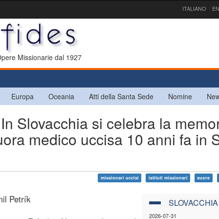
ITALIANO
EN
 Opere Missionarie dal 1927
Europa
Oceania
Atti della Santa Sede
Nomine
New
Slovacchia si celebra la memor
uora medico uccisa 10 anni fa in 
missionari uccisi
istituti missionari
suore
il Petrík
SLOVACCHIA
2026-07-31