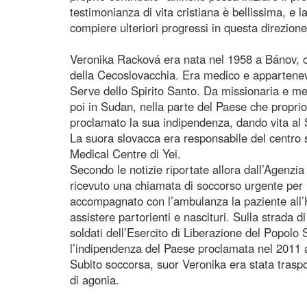
testimonianza di vita cristiana è bellissima, e l
compiere ulteriori progressi in questa direzione
Veronika Racková era nata nel 1958 a Bánov, ci
della Cecoslovacchia. Era medico e appartenev
Serve dello Spirito Santo. Da missionaria e m
poi in Sudan, nella parte del Paese che propri
proclamato la sua indipendenza, dando vita al
La suora slovacca era responsabile del centro san
Medical Centre di Yei.
Secondo le notizie riportate allora dall’Agenz
ricevuto una chiamata di soccorso urgente per 
accompagnato con l’ambulanza la paziente all’H
assistere partorienti e nascituri. Sulla strada d
soldati dell’Esercito di Liberazione del Popol
l’indipendenza del Paese proclamata nel 2011 a
Subito soccorsa, suor Veronika era stata traspo
di agonia.