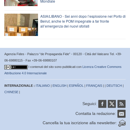
Mondiale
ASIA/LIBANO - Sei anni dopo l’esplosione nel Porto di
Beirut, anche le POM impegnate a far fronte
all’emergenza dei nuovi sfollati
Agenzia Fides - Palazzo “de Propaganda Fide” - 00120 - Città del Vaticano Tel. +39-
06-69880115 - Fax +39-06-69880107
I contenuti del sito sono pubblicati con
Licenza Creative Commons
Attribuzione 4.0 Internazionale
INTERNAZIONALE :
ITALIANO
|
ENGLISH
|
ESPAÑOL
|
FRANÇAIS
| |
DEUTSCH
|
CHINESE
|
Seguici:
Contatta la redazione:
Cancella la tua iscrizione alla newsletter: