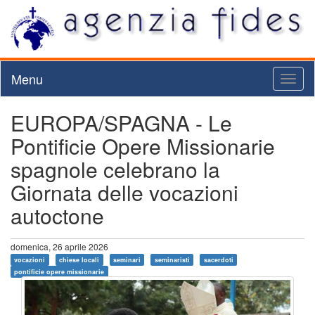
Menu
Toggl
naviga
EUROPA/SPAGNA - Le
Pontificie Opere Missionarie
spagnole celebrano la
Giornata delle vocazioni
autoctone
domenica, 26 aprile 2026
vocazioni
chiese locali
seminari
seminaristi
sacerdoti
pontificie opere missionarie