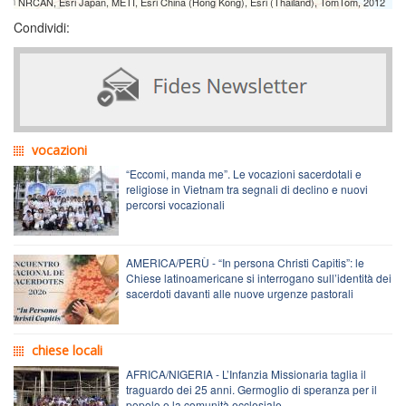
NRCAN, Esri Japan, METI, Esri China (Hong Kong), Esri (Thailand), TomTom, 2012
Condividi:
vocazioni
“Eccomi, manda me”. Le vocazioni sacerdotali e
religiose in Vietnam tra segnali di declino e nuovi
percorsi vocazionali
AMERICA/PERÙ - “In persona Christi Capitis”: le
Chiese latinoamericane si interrogano sull’identità dei
sacerdoti davanti alle nuove urgenze pastorali
chiese locali
AFRICA/NIGERIA - L’Infanzia Missionaria taglia il
traguardo dei 25 anni. Germoglio di speranza per il
popolo e la comunità ecclesiale