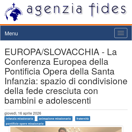
Menu
Toggl
naviga
EUROPA/SLOVACCHIA - La
Conferenza Europea della
Pontificia Opera della Santa
Infanzia: spazio di condivisione
della fede cresciuta con
bambini e adolescenti
giovedì, 16 aprile 2026
infanzia missionaria
animazione missionaria
fraternità
pontificie opere missionarie