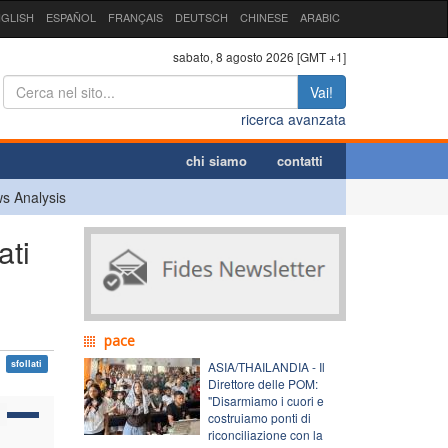
GLISH
ESPAÑOL
FRANÇAIS
DEUTSCH
CHINESE
ARABIC
sabato, 8 agosto 2026 [GMT +1]
Vai!
ricerca avanzata
chi siamo
contatti
s Analysis
ati
pace
sfollati
ASIA/THAILANDIA - Il
Direttore delle POM:
"Disarmiamo i cuori e
costruiamo ponti di
riconciliazione con la