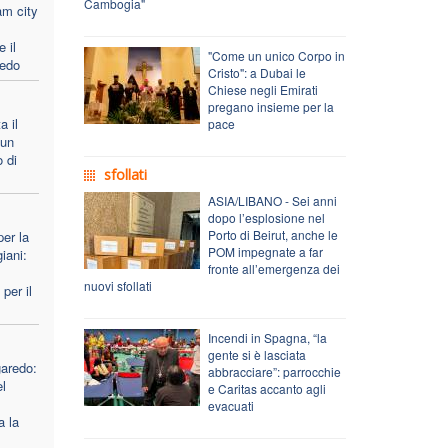
Cambogia"
am city
 il
"Come un unico Corpo in
redo
Cristo": a Dubai le
Chiese negli Emirati
pregano insieme per la
a il
pace
 un
 di
sfollati
ASIA/LIBANO - Sei anni
dopo l’esplosione nel
Porto di Beirut, anche le
er la
POM impegnate a far
iani:
fronte all’emergenza dei
nuovi sfollati
per il
Incendi in Spagna, “la
gente si è lasciata
garedo:
abbracciare”: parrocchie
el
e Caritas accanto agli
evacuati
a la