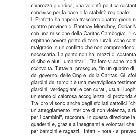
chiarezza giuridica, una volontà politica costan
condiviso per la pace e la stabilità regionale".
Il Prefetto ha appena trascorso quattro giorni n
quattro province di Banteay Mienchey, Oddar
con una missione della Caritas Cambogia: "I ca
ospitano povera gente di zone rurali, sono contad
malgrado in un conflitto che non comprendono,
necessaria. La gente non ha mezzi di sostenta
di cibo e aiuti umanitari". Tra loro vi sono molt
sconvolta. Tuttavia, prosegue, "in un quadro di 
del governo, delle Ong e della Caritas. Gli sfol
giardini dei templi: è una meravigliosa testimon
giardini verdeggianti e ben curati, usuali luogh
un senso di calorosa accoglienza, di profonda
Tra loro vi sono anche degli sfollati cattolici "
un atteggiamento interiore di non violenza, a ri
per i bambini", racconta. In questa direzione la
quaderni e, grazie a insegnanti e volontari che s
per bambini e ragazzi. Infatti - nota - si pre