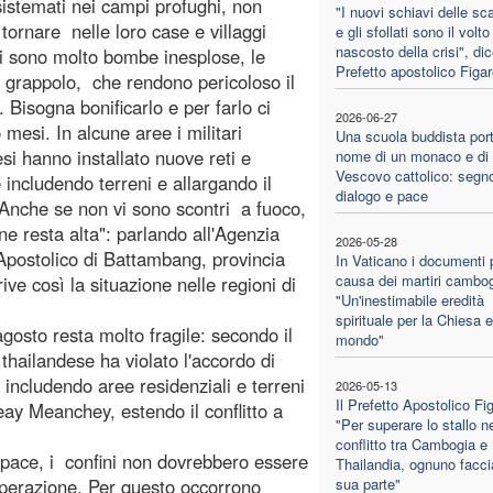
 sistemati nei campi profughi, non
"I nuovi schiavi delle sc
tornare nelle loro case e villaggi
e gli sfollati sono il volto
nascosto della crisi", dice
i sono molto bombe inesplose, le
Prefetto apostolico Figa
grappolo, che rendono pericoloso il
o. Bisogna bonificarlo e per farlo ci
2026-06-27
 mesi. In alcune aree i militari
Una scuola buddista port
esi hanno installato nuove reti e
nome di un monaco e di
Vescovo cattolico: segno
e includendo terreni e allargando il
dialogo e pace
 Anche se non vi sono scontri a fuoco,
one resta alta": parlando all'Agenzia
2026-05-28
 Apostolico di Battambang, provincia
In Vaticano i documenti p
causa dei martiri cambog
ve così la situazione nelle regioni di
"Un'inestimabile eredità
spirituale per la Chiesa e 
agosto resta molto fragile: secondo il
mondo"
thailandese ha violato l'accordo di
o includendo aree residenziali e terreni
2026-05-13
Il Prefetto Apostolico Fi
teay Meanchey, estendo il conflitto a
"Per superare lo stallo n
conflitto tra Cambogia e
 pace, i confini non dovrebbero essere
Thailandia, ognuno facci
ooperazione. Per questo occorrono
sua parte"