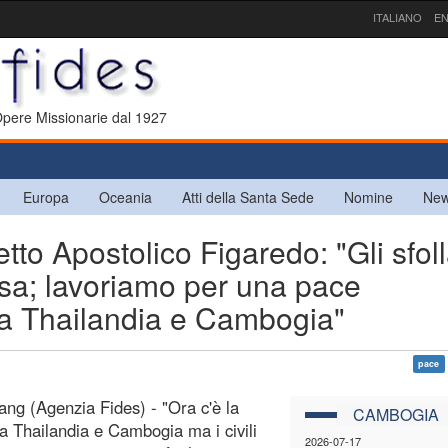
ITALIANO
EN
 Opere Missionarie dal 1927
Europa
Oceania
Atti della Santa Sede
Nomine
New
o Apostolico Figaredo: "Gli sfoll
sa; lavoriamo per una pace
ra Thailandia e Cambogia"
pace
ng (Agenzia Fides) - "Ora c'è la
CAMBOGIA
ra Thailandia e Cambogia ma i civili
2026-07-17