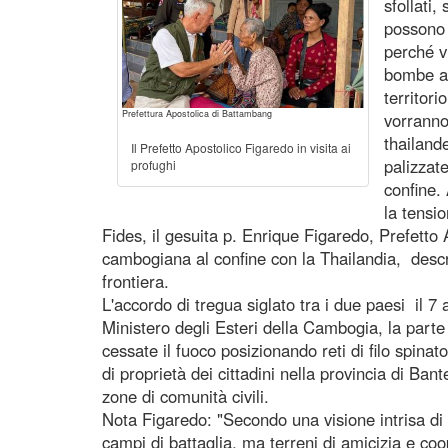
sfollati,
possono 
perché v
bombe a 
territori
Prefettura Apostolica di Battambang
vorranno
thailand
Il Prefetto Apostolico Figaredo in visita ai
palizzat
profughi
confine.
la tensi
Fides, il gesuita p. Enrique Figaredo, Prefetto
cambogiana al confine con la Thailandia, descri
frontiera.
L'accordo di tregua siglato tra i due paesi il 7 
Ministero degli Esteri della Cambogia, la parte 
cessate il fuoco posizionando reti di filo spinat
di proprietà dei cittadini nella provincia di Ban
zone di comunità civili.
Nota Figaredo: "Secondo una visione intrisa di
campi di battaglia, ma terreni di amicizia e c