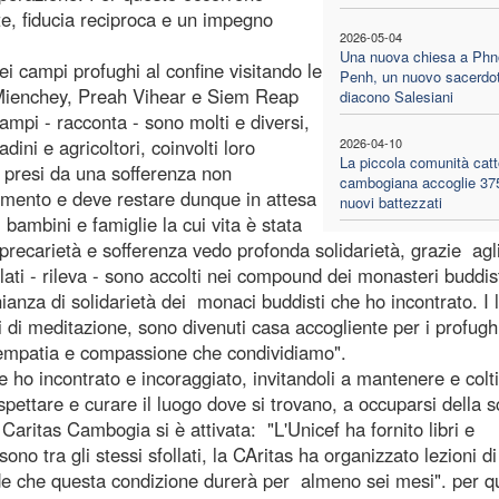
te, fiducia reciproca e un impegno
2026-05-04
Una nuova chiesa a Ph
ei campi profughi al confine visitando le
Penh, un nuovo sacerdo
 Mienchey, Preah Vihear e Siem Reap
diacono Salesiani
mpi - racconta - sono molti e diversi,
ini e agricoltori, coinvolti loro
2026-04-10
La piccola comunità catt
 presi da una sofferenza non
cambogiana accoglie 37
mento e deve restare dunque in attesa
nuovi battezzati
i bambini e famiglie la cui vita è stata
precarietà e sofferenza vedo profonda solidarietà, grazie agli
lati - rileva - sono accolti nei compound dei monasteri buddist
ianza di solidarietà dei monaci buddisti che ho incontrato. I 
i di meditazione, sono divenuti casa accogliente per i profughi
 empatia e compassione che condividiamo".
che ho incontrato e incoraggiato, invitandoli a mantenere e colt
spettare e curare il luogo dove si trovano, a occuparsi della 
 Caritas Cambogia si è attivata: "L'Unicef ha fornito libri e
ono tra gli stessi sfollati, la CAritas ha organizzato lezioni d
vede che questa condizione durerà per almeno sei mesi". per q