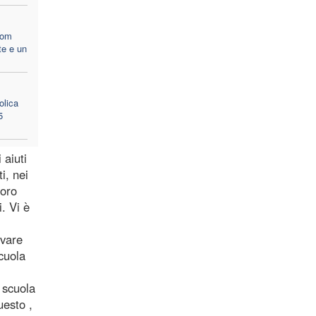
nom
te e un
olica
5
 aiuti
i, nei
loro
. Vi è
ivare
scuola
i scuola
uesto ,