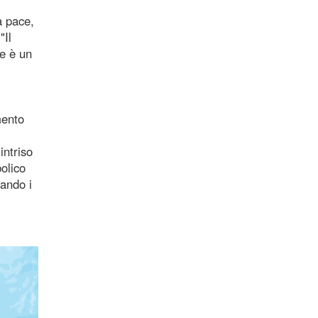
a pace,
"Il
he è un
mento
intriso
bolico
ando i