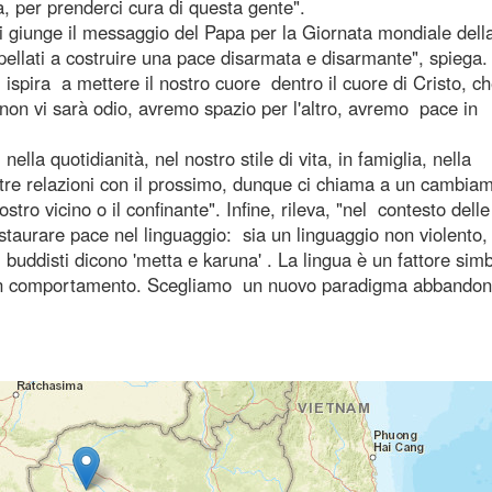
, per prenderci cura di questa gente".
ci giunge il messaggio del Papa per la Giornata mondiale dell
pellati a costruire una pace disarmata e disarmante", spiega. 
ispira a mettere il nostro cuore dentro il cuore di Cristo, c
on vi sarà odio, avremo spazio per l'altro, avremo pace in
la quotidianità, nel nostro stile di vita, in famiglia, nella
ostre relazioni con il prossimo, dunque ci chiama a un cambia
ostro vicino o il confinante". Infine, rileva, "nel contesto delle
taurare pace nel linguaggio: sia un linguaggio non violento, 
i buddisti dicono 'metta e karuna' . La lingua è un fattore sim
e un comportamento. Scegliamo un nuovo paradigma abbandon