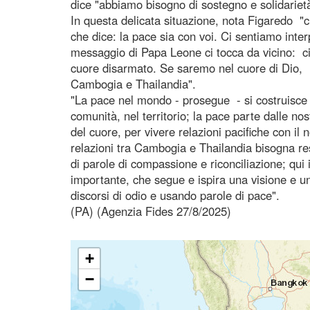
dice "abbiamo bisogno di sostegno e solidarietà
In questa delicata situazione, nota Figaredo "
che dice: la pace sia con voi. Ci sentiamo inter
messaggio di Papa Leone ci tocca da vicino: ci 
cuore disarmato. Se saremo nel cuore di Dio, n
Cambogia e Thailandia".
"La pace nel mondo - prosegue - si costruisce nel
comunità, nel territorio; la pace parte dalle n
del cuore, per vivere relazioni pacifiche con il n
relazioni tra Cambogia e Thailandia bisogna res
di parole di compassione e riconciliazione; qui 
importante, che segue e ispira una visione 
discorsi di odio e usando parole di pace".
(PA) (Agenzia Fides 27/8/2025)
+
−