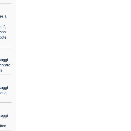
e al
lo",
dopo
dote
saggi
ncontro
ni
saggi
ional
saggi
tico