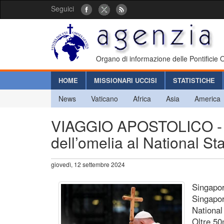
Seguici
Organo di informazione delle Pontificie
HOME
MISSIONARI UCCISI
STATISTICHE
News
Vaticano
Africa
Asia
America
VIAGGIO APOSTOLICO - Pa
dell’omelia al National S
giovedì, 12 settembre 2024
Singapor
Singapor
National
Oltre 50