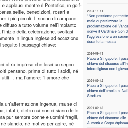
 e applausi mentre il Pontefice, in golf-
pensa selfie, benedizioni, rosari e
2024-11-11
"Non possiamo permetter
per i più piccoli. Il suono di campane
male di paralizzare la
e diffuso a tutto volume nell’impianto
proclamazione del Vange
l’inizio della celebrazione, svoltasi
scrive il Cardinale Goh 
l'aggressione a un sacer
mente in lingua inglese ad eccezione
durante la messa
i seguito i passaggi chiave:
2024-09-13
Papa a Singapore: i pas
chiave del discorso all’i
gni altra impresa che lasci un segno
interreligioso con i giova
ti pensano, prima di tutto i soldi, né
 utili –, ma l’amore: “l’amore che
2024-09-12
Papa a Singapore: i pas
chiave dell’omelia al Nat
Stadium
a un’affermazione ingenua, ma se ci
2024-09-12
 infatti, dietro cui non ci siano delle
Papa a Singapore: i pas
, ma pur sempre donne e uomini fragili,
chiave del discorso alle
 né slancio, né motivo per agire, né
Autorità e Corpo diploma