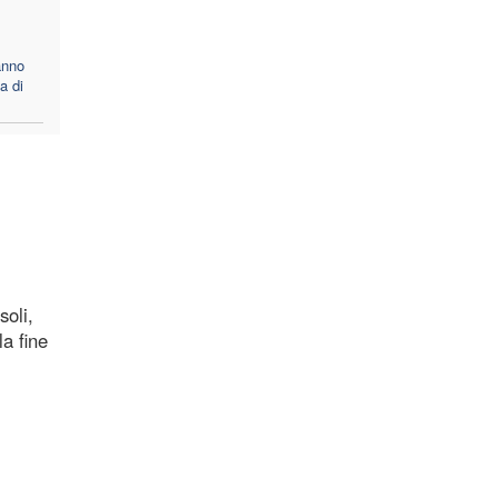
anno
a di
soli,
la fine