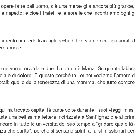
e opere fatte dall’uomo, c’è una meraviglia ancora più grande,
ispetto: e cioè i fratelli e le sorelle che incontriamo ogni g
estimento più redditizio agli occhi di Dio siamo noi: figli amati d
dere amore.
io ne vorrei ricordare due. La prima è Maria. Su quante labbr
ia e di dolore! E questo perché in Lei noi vediamo l’amore d
 totali: quello della tenerezza di una mamma, che tutto compr
ui ha trovato ospitalità tante volte durante i suoi viaggi missi
sta una bellissima lettera indirizzata a Sant’Ignazio e ai prim
andare in tutte le università del suo tempo a “gridare qua e l
a che carità”, perché si sentano spinti a farsi missionari pe