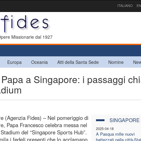
ITALIANO
EN
 Opere Missionarie dal 1927
Europa
Oceania
Atti della Santa Sede
Nomine
New
pa a Singapore: i passaggi ch
tadium
e (Agenzia Fides) – Nel pomeriggio di
SINGAPORE
e, Papa Francesco celebra messa nel
2025-04-18
 Stadium del “Singapore Sports Hub”.
A Pasqua mille nuovi
mila i fedeli presenti che lo acclamano
battezzati nella città-Sta