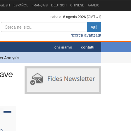
GLISH
ESPAÑOL
FRANÇAIS
DEUTSCH
CHINESE
ARABIC
sabato, 8 agosto 2026 [GMT +1]
Vai!
ricerca avanzata
chi siamo
contatti
s Analysis
iave
to