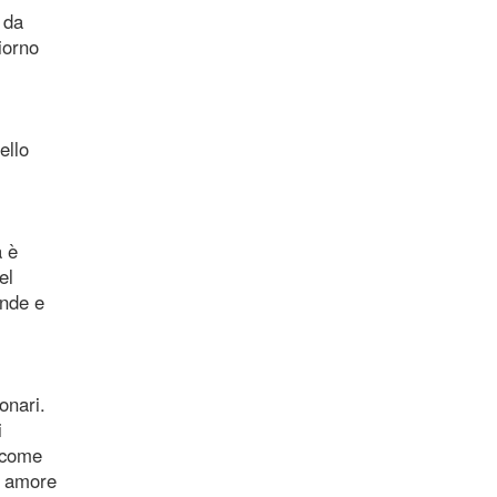
 da
iorno
ello
a è
el
ende e
onari.
i
à come
r amore