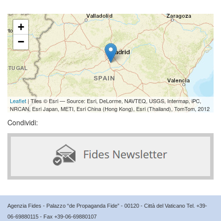
+
−
Leaflet
| Tiles © Esri — Source: Esri, DeLorme, NAVTEQ, USGS, Intermap, iPC,
NRCAN, Esri Japan, METI, Esri China (Hong Kong), Esri (Thailand), TomTom, 2012
Condividi:
Agenzia Fides - Palazzo “de Propaganda Fide” - 00120 - Città del Vaticano Tel. +39-
06-69880115 - Fax +39-06-69880107