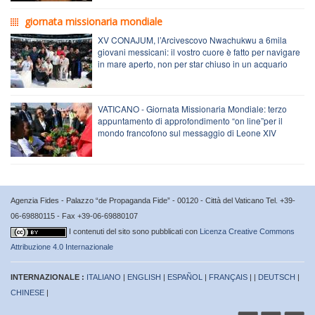
giornata missionaria mondiale
XV CONAJUM, l’Arcivescovo Nwachukwu a 6mila
giovani messicani: il vostro cuore è fatto per navigare
in mare aperto, non per star chiuso in un acquario
VATICANO - Giornata Missionaria Mondiale: terzo
appuntamento di approfondimento “on line”per il
mondo francofono sul messaggio di Leone XIV
Agenzia Fides - Palazzo “de Propaganda Fide” - 00120 - Città del Vaticano Tel. +39-
06-69880115 - Fax +39-06-69880107
I contenuti del sito sono pubblicati con
Licenza Creative Commons
Attribuzione 4.0 Internazionale
INTERNAZIONALE :
ITALIANO
|
ENGLISH
|
ESPAÑOL
|
FRANÇAIS
| |
DEUTSCH
|
CHINESE
|