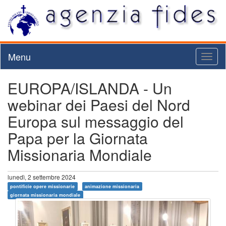
Menu
Toggl
naviga
EUROPA/ISLANDA - Un
webinar dei Paesi del Nord
Europa sul messaggio del
Papa per la Giornata
Missionaria Mondiale
lunedì, 2 settembre 2024
pontificie opere missionarie
animazione missionaria
giornata missionaria mondiale