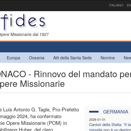
ITALIANO
EN
 Opere Missionarie dal 1927
Europa
Oceania
Atti della Santa Sede
Nomine
New
O - Rinnovo del mandato per 
 Opere Missionarie
le Luis Antonio G. Tagle, Pro-Prefetto
GERMANIA
7 maggio 2024, ha confermato
2026-01-01
ficie Opere Missionarie (POM) in
Cantori della Stella: “Il l
olfgang Huber, del clero
minorile non è un destino