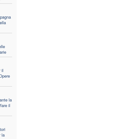
mpagna
ella
lle
arie
il
 Opere
ante la
are il
ori
 la