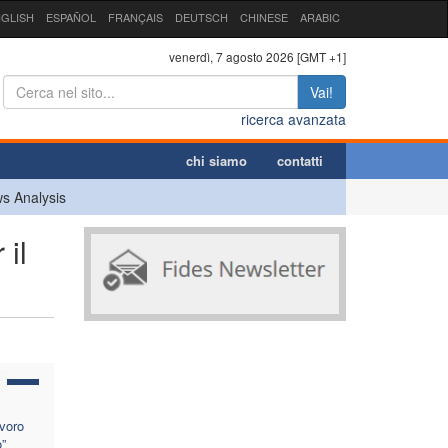
GLISH
ESPAÑOL
FRANÇAIS
DEUTSCH
CHINESE
ARABIC
venerdì, 7 agosto 2026 [GMT +1]
Vai!
ricerca avanzata
chi siamo
contatti
s Analysis
il
avoro
”