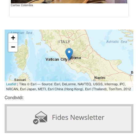
Caritas Colombia
+
−
Leaflet
| Tiles © Esri — Source: Esri, DeLorme, NAVTEQ, USGS, Intermap, iPC,
NRCAN, Esri Japan, METI, Esri China (Hong Kong), Esri (Thailand), TomTom, 2012
Condividi: