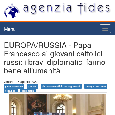
Menu
Toggl
naviga
EUROPA/RUSSIA - Papa
Francesco ai giovani cattolici
russi: i bravi diplomatici fanno
bene all'umanità
venerdì, 25 agosto 2023
papa francesco
giovani
giornata mondiale della gioventù
evangelizzazione
vocazioni
diplomazia