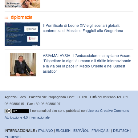
diplomazia
Il Pontificato di Leone XIV e gli scenari globali:
conferenza di Massimo Faggioli alla Gregoriana
ASIA/MALAYSIA - L’Ambasciatore malaysiano Assan:
“Rispettare la dignità umana e il diritto internazionale
è la via per la pace in Medio Oriente e nel Sudest
asiatico”
Agenzia Fides - Palazzo “de Propaganda Fide” - 00120 - Città del Vaticano Tel. +39-
06-69880115 - Fax +39-06-69880107
I contenuti del sito sono pubblicati con
Licenza Creative Commons
Attribuzione 4.0 Internazionale
INTERNAZIONALE :
ITALIANO
|
ENGLISH
|
ESPAÑOL
|
FRANÇAIS
| |
DEUTSCH
|
CHINESE
|