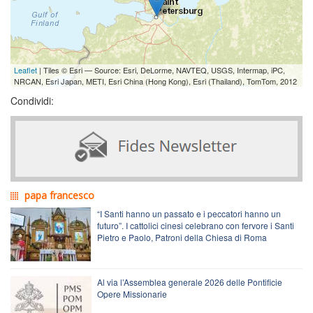
Leaflet
| Tiles © Esri — Source: Esri, DeLorme, NAVTEQ, USGS, Intermap, iPC,
NRCAN, Esri Japan, METI, Esri China (Hong Kong), Esri (Thailand), TomTom, 2012
Condividi:
papa francesco
“I Santi hanno un passato e i peccatori hanno un
futuro”. I cattolici cinesi celebrano con fervore i Santi
Pietro e Paolo, Patroni della Chiesa di Roma
Al via l’Assemblea generale 2026 delle Pontificie
Opere Missionarie