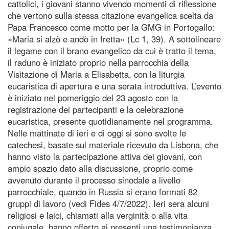
cattolici, i giovani stanno vivendo momenti di riflessione
che vertono sulla stessa citazione evangelica scelta da
Papa Francesco come motto per la GMG in Portogallo:
«Maria si alzò e andò in fretta» (Lc 1, 39). A sottolineare
il legame con il brano evangelico da cui è tratto il tema,
il raduno è iniziato proprio nella parrocchia della
Visitazione di Maria a Elisabetta, con la liturgia
eucaristica di apertura e una serata introduttiva. L’evento
è iniziato nel pomeriggio del 23 agosto con la
registrazione dei partecipanti e la celebrazione
eucaristica, presente quotidianamente nel programma.
Nelle mattinate di ieri e di oggi si sono svolte le
catechesi, basate sul materiale ricevuto da Lisbona, che
hanno visto la partecipazione attiva dei giovani, con
ampio spazio dato alla discussione, proprio come
avvenuto durante il processo sinodale a livello
parrocchiale, quando in Russia si erano formati 82
gruppi di lavoro (vedi Fides 4/7/2022). Ieri sera alcuni
religiosi e laici, chiamati alla verginità o alla vita
coniugale, hanno offerto ai presenti una testimonianza