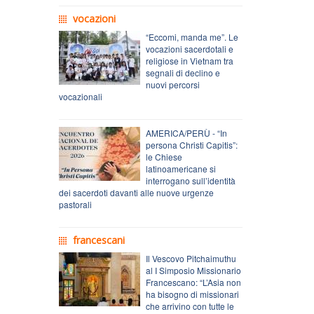
vocazioni
“Eccomi, manda me”. Le
vocazioni sacerdotali e
religiose in Vietnam tra
segnali di declino e
nuovi percorsi
vocazionali
AMERICA/PERÙ - “In
persona Christi Capitis”:
le Chiese
latinoamericane si
interrogano sull’identità
dei sacerdoti davanti alle nuove urgenze
pastorali
francescani
Il Vescovo Pitchaimuthu
al I Simposio Missionario
Francescano: “L’Asia non
ha bisogno di missionari
che arrivino con tutte le