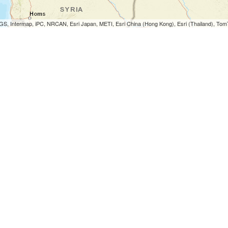
S, Intermap, iPC, NRCAN, Esri Japan, METI, Esri China (Hong Kong), Esri (Thailand), To