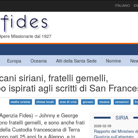
ITALIANO
EN
 Opere Missionarie dal 1927
Europa
Oceania
Atti della Santa Sede
Nomine
New
i siriani, fratelli gemelli,
ispirati agli scritti di San Franc
medio oriente
chiese locali
aree di crisi
giovani
musica
vocazioni
fr
Agenzia Fides) – Johnny e George
SIRIA
ono fratelli gemelli, e sono anche frati
2026-02-09
 della Custodia francescana di Terra
Rapporto del Ministero d
ono nati 25 anni fa a Aleppo, e in
Giustizia sull’attentato