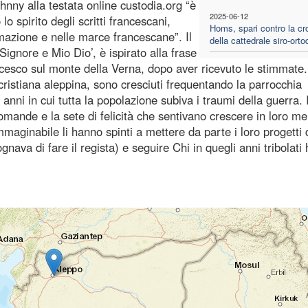
Johnny alla testata online custodia.org “è
2025-06-12
o spirito degli scritti francescani,
Homs, spari contro la cr
ormazione e nelle marce francescane”. Il
della cattedrale siro-ort
 Signore e Mio Dio’, è ispirato alla frase
cesco sul monte della Verna, dopo aver ricevuto le stimmate.
ristiana aleppina, sono cresciuti frequentando la parrocchia
anni in cui tutta la popolazione subiva i traumi della guerra. 
domande e la sete di felicità che sentivano crescere in loro me
maginabile li hanno spinti a mettere da parte i loro progetti 
gnava di fare il regista) e seguire Chi in quegli anni tribolati