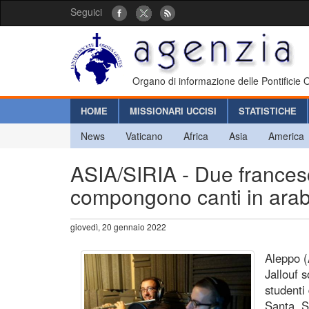
Seguici
Organo di informazione delle Pontificie
HOME
MISSIONARI UCCISI
STATISTICHE
News
Vaticano
Africa
Asia
America
ASIA/SIRIA - Due francescan
compongono canti in arabo 
giovedì, 20 gennaio 2022
Aleppo (
Jallouf s
studenti
Santa. S