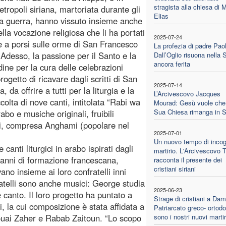
stragista alla chiesa di 
etropoli siriana, martoriata durante gli
Elias
la guerra, hanno vissuto insieme anche
della vocazione religiosa che li ha portati
2025-07-24
a porsi sulle orme di San Francesco
La profezia di padre Pao
. Adesso, la passione per il Santo e la
Dall’Oglio risuona nella S
ancora ferita
dine per la cura delle celebrazioni
progetto di ricavare dagli scritti di San
2025-07-14
 da offrire a tutti per la liturgia e la
L’Arcivescovo Jacques
olta di nove canti, intitolata “Rabi wa
Mourad: Gesù vuole che
Sua Chiesa rimanga in Si
abo e musiche originali, fruibili
ali, compresa Anghami (popolare nel
2025-07-01
Un nuovo tempo di incog
anti liturgici in arabo ispirati dagli
martirio. L'Arcivescovo T
i anni di formazione francescana,
racconta il presente dei
cristiani siriani
vano insieme ai loro confratelli inni
ratelli sono anche musici: George studia
2025-06-23
e canto. Il loro progetto ha puntato a
Strage di cristiani a Da
, la cui composizione è stata affidata a
Patriarcato greco- ortod
 Louai Zaher e Rabab Zaitoun. “Lo scopo
sono i nostri nuovi martir