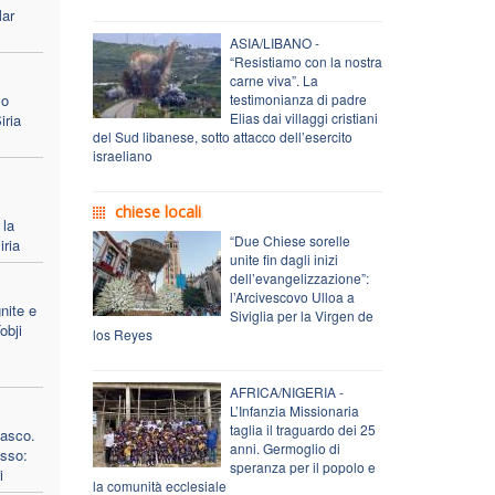
Mar
ASIA/LIBANO -
“Resistiamo con la nostra
carne viva”. La
lo
testimonianza di padre
Elias dai villaggi cristiani
iria
del Sud libanese, sotto attacco dell’esercito
israeliano
chiese locali
 la
“Due Chiese sorelle
ria
unite fin dagli inizi
dell’evangelizzazione”:
l’Arcivescovo Ulloa a
nite e
Siviglia per la Virgen de
obji
los Reyes
AFRICA/NIGERIA -
L’Infanzia Missionaria
taglia il traguardo dei 25
masco.
anni. Germoglio di
osso:
speranza per il popolo e
i
la comunità ecclesiale