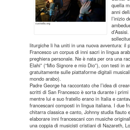
quella m
anni del
l’inizio 
custodia.org
ambedue 
d’Assisi
sollecitu
liturgiche li ha uniti in una nuova avventura: il 
Francesco un corpus di inni sacri in lingua araba,
preghiera personale. Ne è nata per ora una racc
Elahi” (“Mio Signore e mio Dio”), con testi in ar
gratuitamente sulle piattaforme digitali music
mondo arabo).
Padre George ha raccontato che l’idea di creare c
scritti di San Francesco è sorta durante i prim
mentre lui e suo fratello erano in Italia e canta
francescani composti in lingua italiana. I due f
chitarra classica e canto, Johnny studia flauto 
elaborare inni francescani con musiche originali
una coppia di musicisti cristiani di Nazareth,