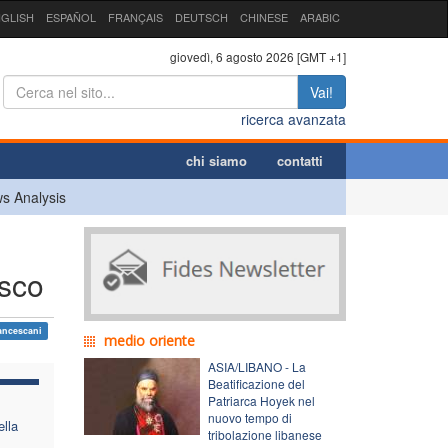
GLISH
ESPAÑOL
FRANÇAIS
DEUTSCH
CHINESE
ARABIC
giovedì, 6 agosto 2026 [GMT +1]
Vai!
ricerca avanzata
chi siamo
contatti
s Analysis
esco
ancescani
medio oriente
ASIA/LIBANO - La
Beatificazione del
Patriarca Hoyek nel
nuovo tempo di
ella
tribolazione libanese