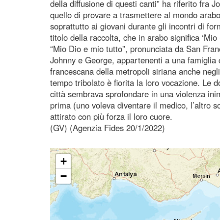
della diffusione di questi canti” ha riferito fra 
quello di provare a trasmettere al mondo arabo l
soprattutto ai giovani durante gli incontri di f
titolo della raccolta, che in arabo significa ‘Mio
“Mio Dio e mio tutto”, pronunciata da San Fran
Johnny e George, appartenenti a una famiglia c
francescana della metropoli siriana anche negli 
tempo tribolato è fiorita la loro vocazione. Le 
città sembrava sprofondare in una violenza inim
prima (uno voleva diventare il medico, l’altro so
attirato con più forza il loro cuore.
(GV) (Agenzia Fides 20/1/2022)
+
−