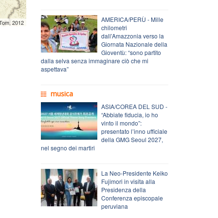
AMERICA/PERÙ - Mille
mTom, 2012
chilometri
dall’Amazzonia verso la
Giornata Nazionale della
Gioventù: “sono partito
dalla selva senza immaginare ciò che mi
aspettava”
musica
ASIA/COREA DEL SUD -
“Abbiate fiducia, io ho
vinto il mondo”:
presentato l’inno ufficiale
della GMG Seoul 2027,
nel segno dei martiri
La Neo-Presidente Keiko
Fujimori in visita alla
Presidenza della
Conferenza episcopale
peruviana