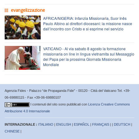
evangelizzazione
AFRICA/NIGERIA: Infanzia Missionaria, Suor Inês
Paulo Albino ai direttori diocesani: la missione nasce
dall’incontro con Cristo e si esprime nel servizio
VATICANO - Al via sabato 8 agosto la formazione
missionaria on line in lingua vietnamita sul Messaggio
del Papa per la prossima Giornata Missionaria
Mondiale
Agenzia Fides - Palazzo “de Propaganda Fide” - 00120 - Città del Vaticano Tel. +39-
06-69880115 - Fax +39-06-69880107
I contenuti del sito sono pubblicati con
Licenza Creative Commons
Attribuzione 4.0 Internazionale
INTERNAZIONALE :
ITALIANO
|
ENGLISH
|
ESPAÑOL
|
FRANÇAIS
| |
DEUTSCH
|
CHINESE
|