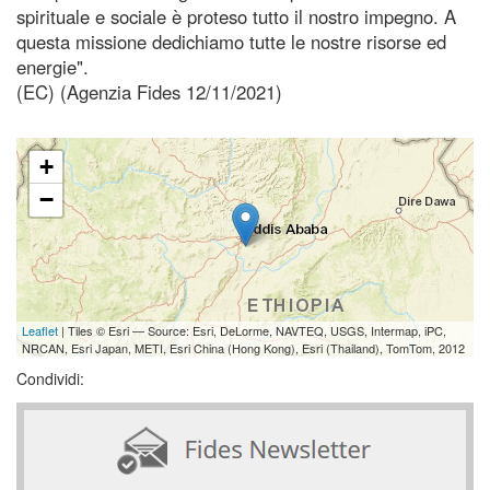
spirituale e sociale è proteso tutto il nostro impegno. A
questa missione dedichiamo tutte le nostre risorse ed
energie".
(EC) (Agenzia Fides 12/11/2021)
+
−
Leaflet
| Tiles © Esri — Source: Esri, DeLorme, NAVTEQ, USGS, Intermap, iPC,
NRCAN, Esri Japan, METI, Esri China (Hong Kong), Esri (Thailand), TomTom, 2012
Condividi: