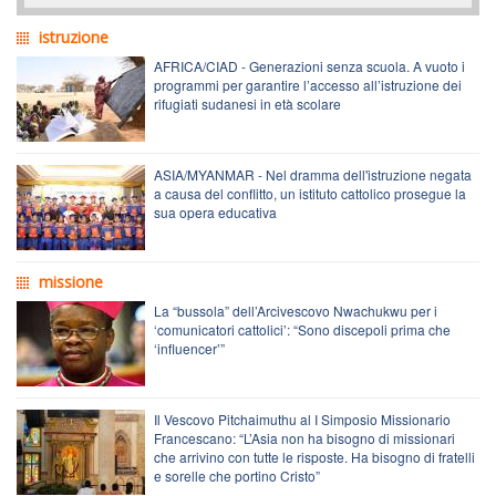
istruzione
AFRICA/CIAD - Generazioni senza scuola. A vuoto i
programmi per garantire l’accesso all’istruzione dei
rifugiati sudanesi in età scolare
ASIA/MYANMAR - Nel dramma dell'istruzione negata
a causa del conflitto, un istituto cattolico prosegue la
sua opera educativa
missione
La “bussola” dell’Arcivescovo Nwachukwu per i
‘comunicatori cattolici’: “Sono discepoli prima che
‘influencer’”
Il Vescovo Pitchaimuthu al I Simposio Missionario
Francescano: “L’Asia non ha bisogno di missionari
che arrivino con tutte le risposte. Ha bisogno di fratelli
e sorelle che portino Cristo”