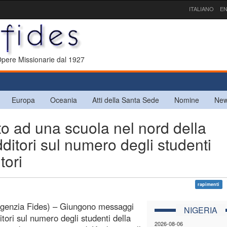
ITALIANO
EN
 Opere Missionarie dal 1927
Europa
Oceania
Atti della Santa Sede
Nomine
New
 ad una scuola nel nord della
ditori sul numero degli studenti
tori
rapimenti
Agenzia Fides) – Giungono messaggi
NIGERIA
itori sul numero degli studenti della
2026-08-06