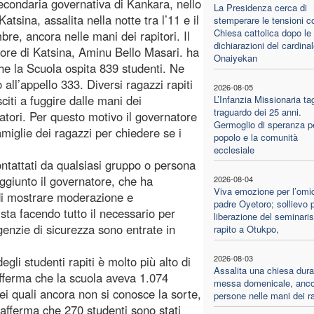
econdaria governativa di Kankara, nello
La Presidenza cerca di
Katsina, assalita nella notte tra l’11 e il
stemperare le tensioni c
Chiesa cattolica dopo le
bre, ancora nelle mani dei rapitori. Il
dichiarazioni del cardina
ore di Katsina, Aminu Bello Masari. ha
Onaiyekan
 che la Scuola ospita 839 studenti. Ne
all’appello 333. Diversi ragazzi rapiti
2026-08-05
citi a fuggire dalle mani dei
L’Infanzia Missionaria tagl
traguardo dei 25 anni.
atori. Per questo motivo il governatore
Germoglio di speranza pe
miglie dei ragazzi per chiedere se i
popolo e la comunità
ecclesiale
tattati da qualsiasi gruppo o persona
ggiunto il governatore, che ha
2026-08-04
Viva emozione per l’omic
 di mostrare moderazione e
padre Oyetoro; sollievo p
ta facendo tutto il necessario per
liberazione del seminaris
 agenzie di sicurezza sono entrate in
rapito a Otukpo,
2026-08-03
li studenti rapiti è molto più alto di
Assalita una chiesa dura
 afferma che la scuola aveva 1.074
messa domenicale, anco
ei quali ancora non si conosce la sorte,
persone nelle mani dei ra
 afferma che 270 studenti sono stati