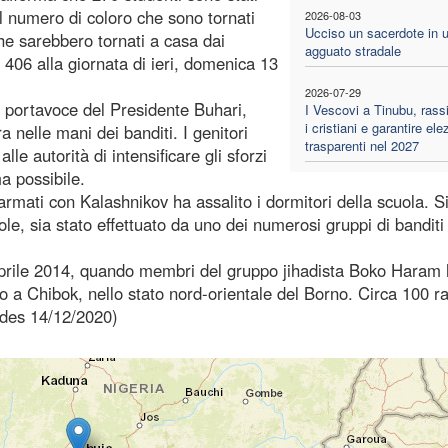
 il numero di coloro che sono tornati
2026-08-03
Ucciso un sacerdote in 
che sarebbero tornati a casa dai
agguato stradale
a 406 alla giornata di ieri, domenica 13
2026-07-29
 portavoce del Presidente Buhari,
I Vescovi a Tinubu, rass
i cristiani e garantire ele
a nelle mani dei banditi. I genitori
trasparenti nel 2027
e autorità di intensificare gli sforzi
ma possibile.
armati con Kalashnikov ha assalito i dormitori della scuola. Si
ole, sia stato effettuato da uno dei numerosi gruppi di banditi 
l'aprile 2014, quando membri del gruppo jihadista Boko Haram
co a Chibok, nello stato nord-orientale del Borno. Circa 100 
ides 14/12/2020)