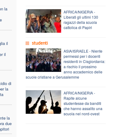
on la
AFRICA/NIGERIA -
Liberati gli ultimi 130
le
ragazzi della scuola
cattolica di Papiri
studenti
ia il
ASIA/ISRAELE - Niente
r il
permessi per i docenti
residenti in Cisgiordania:
a rischio il prossimo
anno accademico delle
scuole cristiane a Gerusalemme
idio di
er la
AFRICA/NIGERIA -
ta
Rapite alcune
studentesse da banditi
che hanno assalito una
scuola nel nord-ovest
nte la
ra due
pitori