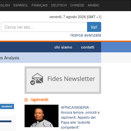
GLISH
ESPAÑOL
FRANÇAIS
DEUTSCH
CHINESE
ARABIC
venerdì, 7 agosto 2026 [GMT +1]
Vai!
ricerca avanzata
chi siamo
contatti
s Analysis
rapimenti
studenti
AFRICA/NIGERIA -
Ancora terrore, omicidi e
rapimenti. Appello del
Papa alle “autorità
competenti”