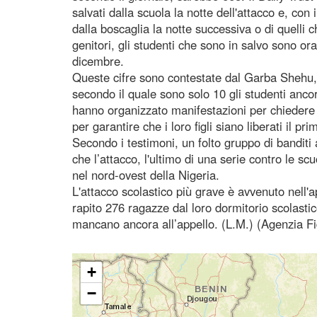
salvati dalla scuola la notte dell'attacco e, con
dalla boscaglia la notte successiva o di quelli 
genitori, gli studenti che sono in salvo sono or
dicembre.
Queste cifre sono contestate dal Garba Shehu,
secondo il quale sono solo 10 gli studenti ancor
hanno organizzato manifestazioni per chiedere all
per garantire che i loro figli siano liberati il pri
Secondo i testimoni, un folto gruppo di banditi 
che l’attacco, l'ultimo di una serie contro le scu
nel nord-ovest della Nigeria.
L'attacco scolastico più grave è avvenuto nel
rapito 276 ragazze dal loro dormitorio scolasti
mancano ancora all’appello. (L.M.) (Agenzia F
+
−