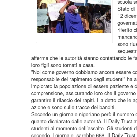
scuola s
Stato di 
12 dicem
governat
riferito
mancano 
sono rius
sequestr
afferma che le autorità stanno contattando le fa
loro figli sono tornati a casa.
"Noi come governo dobbiamo ancora essere con
responsabile del rapimento degli studenti” ha a
implorato la popolazione di essere paziente e
comprensione, assicurando loro che il governo s
garantire il rilascio dei rapiti. Ha detto che le
azione e sono sulle tracce dei banditi.
Secondo un giornale nigeriano però il numero deg
quanto dichiarato dalle autorità. Il Daily Trust
studenti al momento dell’assalto. Gli studenti d
secondo il giornale, sarebbe 668. Il Daily Trust