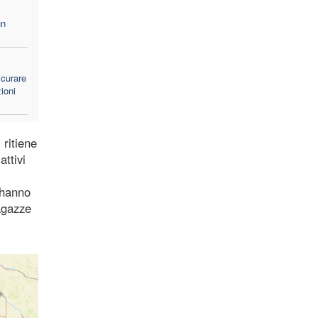
un
icurare
zioni
 ritiene
attivi
 hanno
ragazze