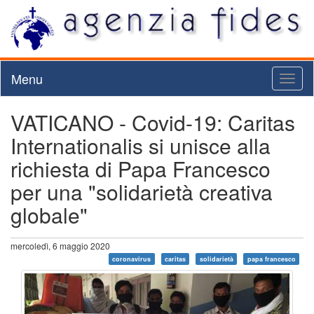
Menu
Toggl
naviga
VATICANO - Covid-19: Caritas
Internationalis si unisce alla
richiesta di Papa Francesco
per una "solidarietà creativa
globale"
mercoledì, 6 maggio 2020
coronavirus
caritas
solidarietà
papa francesco