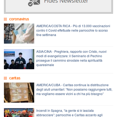
coronavirus
AMERICA/COSTA RICA - Più di 13.000 vaccinazioni
contro il Covid effettuate nelle parrocchie lo scorso
fine settimana
ASIA/CINA - Preghiera, rapporto con Cristo, nuovi
modi di evangelizzare: il Seminario di Pechino
prosegue il cammino sinodale nella spiritualità
quaresimale
caritas
AMERICA/CUBA - Caritas continua la distribuzione
degli aiuti umanitari: “Non possiamo raggiungere tutti,
ma vogliamo essere vicini a chi ha più bisogno”
Incendi in Spagna, “la gente si è lasciata
abbracciare”: parrocchie e Caritas accanto agli