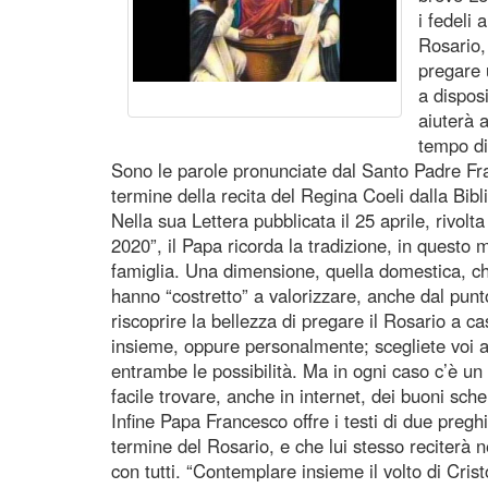
i fedeli
Rosario, 
pregare 
a disposi
aiuterà 
tempo di
Sono le parole pronunciate dal Santo Padre Fra
termine della recita del Regina Coeli dalla Bibl
Nella sua Lettera pubblicata il 25 aprile, rivolta
2020”, il Papa ricorda la tradizione, in questo 
famiglia. Una dimensione, quella domestica, che
hanno “costretto” a valorizzare, anche dal punto
riscoprire la bellezza di pregare il Rosario a 
insieme, oppure personalmente; scegliete voi a
entrambe le possibilità. Ma in ogni caso c’è un 
facile trovare, anche in internet, dei buoni sch
Infine Papa Francesco offre i testi di due pregh
termine del Rosario, e che lui stesso reciterà 
con tutti. “Contemplare insieme il volto di Cris