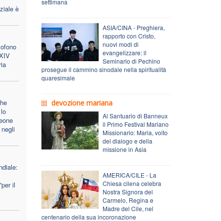
settimana
ziale è
ASIA/CINA - Preghiera,
rapporto con Cristo,
nuovi modi di
lofono
evangelizzare: il
 XIV
Seminario di Pechino
ria
prosegue il cammino sinodale nella spiritualità
quaresimale
che
devozione mariana
lo
Al Santuario di Banneux
Leone
il Primo Festival Mariano
 negli
Missionario: Maria, volto
del dialogo e della
missione in Asia
diale:
AMERICA/CILE - La
Chiesa cilena celebra
per il
Nostra Signora del
Carmelo, Regina e
Madre del Cile, nel
centenario della sua incoronazione