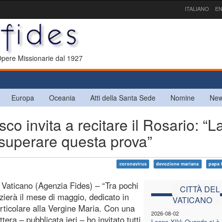
ITALIANO
EN
 Opere Missionarie dal 1927
Europa
Oceania
Atti della Santa Sede
Nomine
New
 invita a recitare il Rosario: “L
 superare questa prova”
coronavirus
devozione mariana
papa 
l Vaticano (Agenzia Fides) – “Tra pochi
CITTÀ DEL
izierà il mese di maggio, dedicato in
VATICANO
ticolare alla Vergine Maria. Con una
2026-08-02
tera – pubblicata ieri – ho invitato tutti
Leone XIV: Quando si è