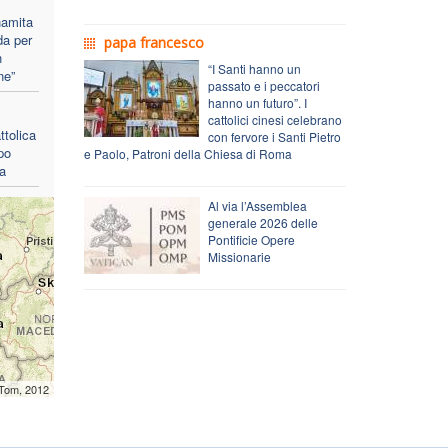
namita
da per
papa francesco
n
“I Santi hanno un
ne”
passato e i peccatori
hanno un futuro”. I
cattolici cinesi celebrano
tolica
con fervore i Santi Pietro
po
e Paolo, Patroni della Chiesa di Roma
ca
Al via l’Assemblea
generale 2026 delle
Pontificie Opere
Missionarie
mTom, 2012