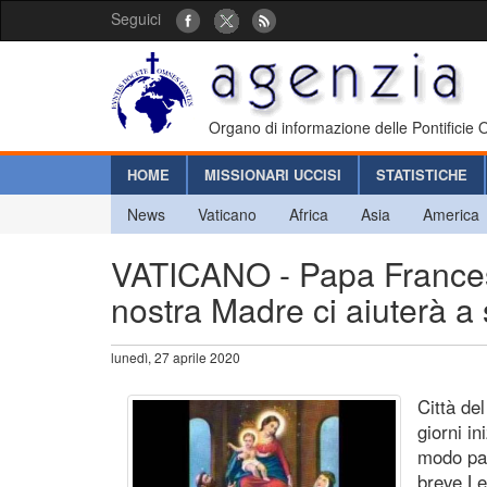
Seguici
Organo di informazione delle Pontificie
HOME
MISSIONARI UCCISI
STATISTICHE
News
Vaticano
Africa
Asia
America
VATICANO - Papa Francesco
nostra Madre ci aiuterà a
lunedì, 27 aprile 2020
Città de
giorni in
modo par
breve Let