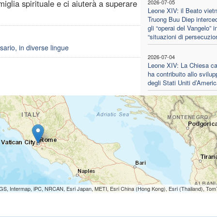
iglia spirituale e ci aiuterà a superare
2026-07-05
Leone XIV: il Beato viet
Truong Buu Diep interce
gli “operai del Vangelo” i
“situazioni di persecuzio
ario, in diverse lingue
2026-07-04
Leone XIV: La Chiesa cat
ha contribuito allo svilup
degli Stati Uniti d’Ameri
S, Intermap, iPC, NRCAN, Esri Japan, METI, Esri China (Hong Kong), Esri (Thailand), To