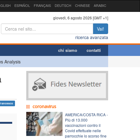
GLISH
ESPAÑOL
FRANÇAIS
DEUTSCH
CHINESE
ARABIC
giovedì, 6 agosto 2026 [GMT +1]
Vai!
ricerca avanzata
chi siamo
contatti
s Analysis
a
francesco
coronavirus
AMERICA/COSTA RICA -
Più di 13.000
vaccinazioni contro il
Covid effettuate nelle
parrocchie lo scorso fine