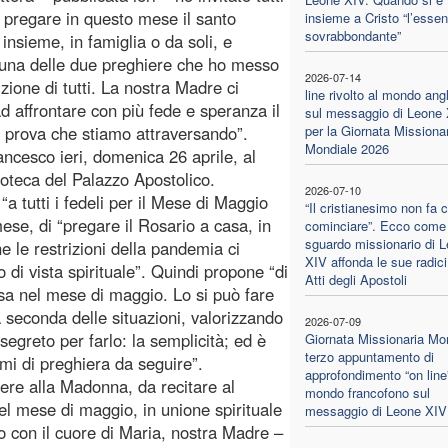
 a pregare in questo mese il santo
insieme a Cristo “l’essen
sovrabbondante”
insieme, in famiglia o da soli, e
una delle due preghiere che ho messo
2026-07-14
zione di tutti. La nostra Madre ci
line rivolto al mondo ang
ad affrontare con più fede e speranza il
sul messaggio di Leone
 prova che stiamo attraversando”.
per la Giornata Missiona
Mondiale 2026
ncesco ieri, domenica 26 aprile, al
ioteca del Palazzo Apostolico.
2026-07-10
 “a tutti i fedeli per il Mese di Maggio
“Il cristianesimo non fa 
mese, di “pregare il Rosario a casa, in
cominciare”. Ecco come 
sguardo missionario di 
 le restrizioni della pandemia ci
XIV affonda le sue radici
 di vista spirituale”. Quindi propone “di
Atti degli Apostoli
casa nel mese di maggio. Lo si può fare
 seconda delle situazioni, valorizzando
2026-07-09
segreto per farlo: la semplicità; ed è
Giornata Missionaria Mon
terzo appuntamento di
emi di preghiera da seguire”.
approfondimento “on line”
iere alla Madonna, da recitare al
mondo francofono sul
nel mese di maggio, in unione spirituale
messaggio di Leone XIV
to con il cuore di Maria, nostra Madre –