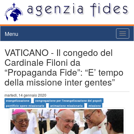
Menu
Toggl
naviga
VATICANO - Il congedo del
Cardinale Filoni da
“Propaganda Fide”: “E’ tempo
della missione inter gentes”
martedì, 14 gennaio 2020
evangelizzazione
congregazione per l'evangelizzazione dei popoli
pontificie opere missionarie
animazione missionaria
missione