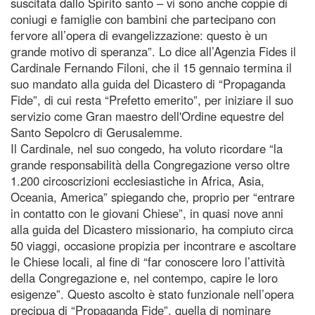
suscitata dallo Spirito santo – vi sono anche coppie di
coniugi e famiglie con bambini che partecipano con
fervore all’opera di evangelizzazione: questo è un
grande motivo di speranza”. Lo dice all’Agenzia Fides il
Cardinale Fernando Filoni, che il 15 gennaio termina il
suo mandato alla guida del Dicastero di “Propaganda
Fide”, di cui resta “Prefetto emerito”, per iniziare il suo
servizio come Gran maestro dell'Ordine equestre del
Santo Sepolcro di Gerusalemme.
Il Cardinale, nel suo congedo, ha voluto ricordare “la
grande responsabilità della Congregazione verso oltre
1.200 circoscrizioni ecclesiastiche in Africa, Asia,
Oceania, America” spiegando che, proprio per “entrare
in contatto con le giovani Chiese”, in quasi nove anni
alla guida del Dicastero missionario, ha compiuto circa
50 viaggi, occasione propizia per incontrare e ascoltare
le Chiese locali, al fine di “far conoscere loro l’attività
della Congregazione e, nel contempo, capire le loro
esigenze”. Questo ascolto è stato funzionale nell’opera
precipua di “Propaganda Fide”, quella di nominare