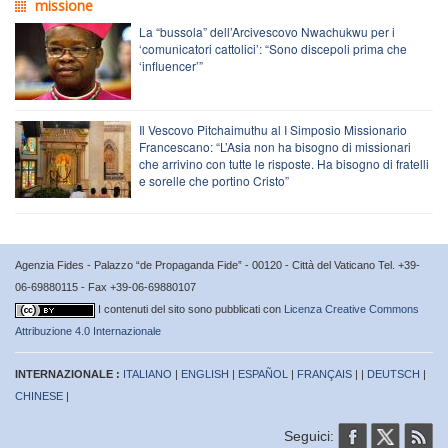
missione
La “bussola” dell’Arcivescovo Nwachukwu per i
‘comunicatori cattolici’: “Sono discepoli prima che
‘influencer’”
Il Vescovo Pitchaimuthu al I Simposio Missionario
Francescano: “L’Asia non ha bisogno di missionari
che arrivino con tutte le risposte. Ha bisogno di fratelli
e sorelle che portino Cristo”
Agenzia Fides - Palazzo “de Propaganda Fide” - 00120 - Città del Vaticano Tel. +39-
06-69880115 - Fax +39-06-69880107
I contenuti del sito sono pubblicati con
Licenza Creative Commons
Attribuzione 4.0 Internazionale
INTERNAZIONALE :
ITALIANO
|
ENGLISH
|
ESPAÑOL
|
FRANÇAIS
| |
DEUTSCH
|
CHINESE
|
Seguici: