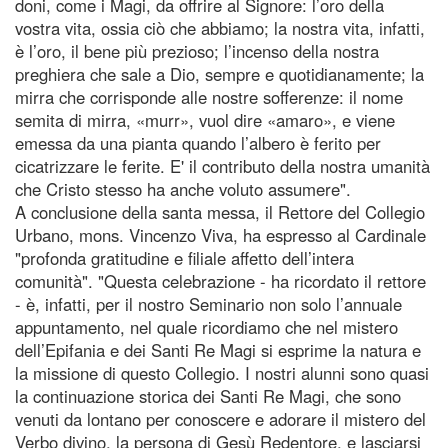
doni, come i Magi, da offrire al Signore: l’oro della
vostra vita, ossia ciò che abbiamo; la nostra vita, infatti,
è l’oro, il bene più prezioso; l’incenso della nostra
preghiera che sale a Dio, sempre e quotidianamente; la
mirra che corrisponde alle nostre sofferenze: il nome
semita di mirra, «murr», vuol dire «amaro», e viene
emessa da una pianta quando l’albero è ferito per
cicatrizzare le ferite. E' il contributo della nostra umanità
che Cristo stesso ha anche voluto assumere".
A conclusione della santa messa, il Rettore del Collegio
Urbano, mons. Vincenzo Viva, ha espresso al Cardinale
"profonda gratitudine e filiale affetto dell’intera
comunità". "Questa celebrazione - ha ricordato il rettore
- è, infatti, per il nostro Seminario non solo l’annuale
appuntamento, nel quale ricordiamo che nel mistero
dell’Epifania e dei Santi Re Magi si esprime la natura e
la missione di questo Collegio. I nostri alunni sono quasi
la continuazione storica dei Santi Re Magi, che sono
venuti da lontano per conoscere e adorare il mistero del
Verbo divino, la persona di Gesù Redentore, e lasciarsi