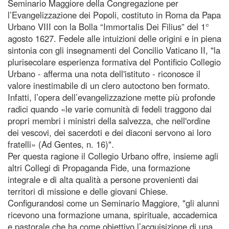
Seminario Maggiore della Congregazione per
l’Evangelizzazione dei Popoli, costituto in Roma da Papa
Urbano VIII con la Bolla “Immortalis Dei Filius” del 1°
agosto 1627. Fedele alle intuizioni delle origini e in piena
sintonia con gli insegnamenti del Concilio Vaticano II, "la
plurisecolare esperienza formativa del Pontificio Collegio
Urbano - afferma una nota dell'istituto - riconosce il
valore inestimabile di un clero autoctono ben formato.
Infatti, l’opera dell’evangelizzazione mette più profonde
radici quando «le varie comunità di fedeli traggono dai
propri membri i ministri della salvezza, che nell'ordine
dei vescovi, dei sacerdoti e dei diaconi servono ai loro
fratelli» (Ad Gentes, n. 16)".
Per questa ragione il Collegio Urbano offre, insieme agli
altri Collegi di Propaganda Fide, una formazione
integrale e di alta qualità a persone provenienti dai
territori di missione e delle giovani Chiese.
Configurandosi come un Seminario Maggiore, "gli alunni
ricevono una formazione umana, spirituale, accademica
e pastorale che ha come obiettivo l’acquisizione di una