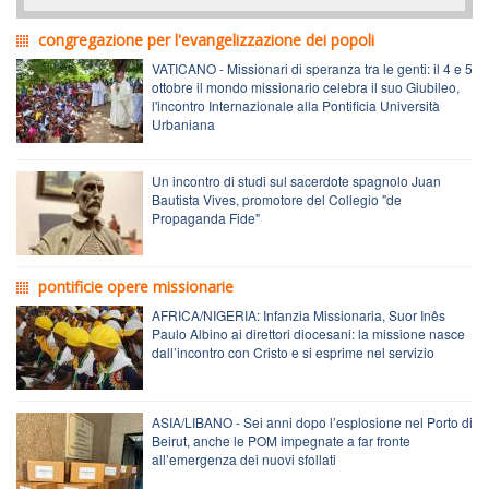
congregazione per l'evangelizzazione dei popoli
VATICANO - Missionari di speranza tra le genti: il 4 e 5
ottobre il mondo missionario celebra il suo Giubileo,
l'incontro Internazionale alla Pontificia Università
Urbaniana
Un incontro di studi sul sacerdote spagnolo Juan
Bautista Vives, promotore del Collegio "de
Propaganda Fide"
pontificie opere missionarie
AFRICA/NIGERIA: Infanzia Missionaria, Suor Inês
Paulo Albino ai direttori diocesani: la missione nasce
dall’incontro con Cristo e si esprime nel servizio
ASIA/LIBANO - Sei anni dopo l’esplosione nel Porto di
Beirut, anche le POM impegnate a far fronte
all’emergenza dei nuovi sfollati