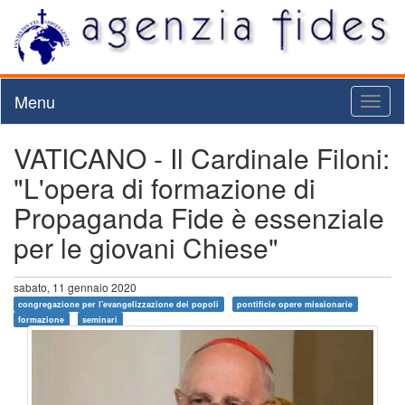
Menu
Toggl
naviga
VATICANO - Il Cardinale Filoni:
"L'opera di formazione di
Propaganda Fide è essenziale
per le giovani Chiese"
sabato, 11 gennaio 2020
congregazione per l'evangelizzazione dei popoli
pontificie opere missionarie
formazione
seminari