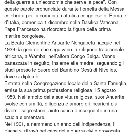
della guerra a un’economia che serva la pace”. Con
queste parole pronunciate durante l’omelia della Messa
celebrata per la comunità cattolica congolese di Roma e
d’Italia, domenica 1 dicembre nella Basilica Vaticana,
Papa Francesco ha ricordato la figura della prima
martire congolese.
La Beata Clementine Anuarite Nengapeta nacque nel
1939 da genitori che seguivano la religione tradizionale
africana, a Wamba, nell’allora Congo Belga. Venne
battezzata in seguito, insieme alla madre, seguendo gli
studi presso le Suore del Bambino Gesù di Nivelles,
dove si diplomò.
Entrata nella Congregazione locale della Santa Famiglia,
emise la sua prima professione religiosa il 5 agosto
1959. Nell’ambito della sua vita religiosa, suor Anuarite
svolse con umiltà, diligenza e amore gli incarichi più
diversi: sagrestana, aiuto cuoca e insegnante in una
scuola elementare.
Nel 1961, a nemmeno un anno dall’indipendenza, il
Paese si ritrovò nel caos della guerra civile provocata