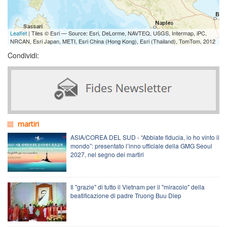
Leaflet
| Tiles © Esri — Source: Esri, DeLorme, NAVTEQ, USGS, Intermap, iPC,
NRCAN, Esri Japan, METI, Esri China (Hong Kong), Esri (Thailand), TomTom, 2012
Condividi:
martiri
ASIA/COREA DEL SUD - “Abbiate fiducia, io ho vinto il
mondo”: presentato l’inno ufficiale della GMG Seoul
2027, nel segno dei martiri
Il "grazie" di tutto il Vietnam per il "miracolo" della
beatificazione di padre Truong Buu Diep