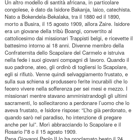
Un altro modello di santità africana, in particolare
congolese, è dato da Isidore Bakanja, laico, catechista.
Nato a Bokendela-Bekalaka, tra il 1880 ed il 1890,
morto a Busira, il 15 agosto 1909, allora Zaire. Isidore
era un giovane della tribù Boangi, convertito al
cattolicesimo dai missionari Trappisti belgi, e ricevette il
battesimo intorno ai 18 anni. Divenne membro della
Confraternita dello Scapolare del Carmelo e istruiva
nella fede i suoi giovani compagni di lavoro. Quando il
suo padrone, ateo, gli ordinò di togliersi lo Scapolare,
egli si rifiutò. Venne quindi selvaggiamento frustato, e
sulla sua schiena si produssero ferite incurabili che lo
fecero vivere nella sofferenza per sei mesi e mezzo. I
missionari mentre stavano amministrandogli gli ultimi
sacramenti, lo sollecitarono a perdonare l’uomo che lo
aveva frustato, e Isidore rispose: “L’ho già perdonato, e
quando sarò nel paradiso, ho intenzione di pregare
anche per lui”. Morì abbracciando lo Scapolare e il
Rosario l‟8 o il 15 agosto 1909.
Papa Giovanni Paolo II lo ha proclamato beato il 24