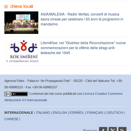
chiese locali
ASIA/MALESIA - Radio Veritas, concerti di musica
sacra cinese per celebrare i 50 anni di programmi in
mandarino
Litoměřice: nel "Giubileo della Riconciliazione" nuove
commemorazioni per le vittime delle stragi anti-
tedesche del 1945
Agenzia Fides - Palazzo “de Propaganda Fide” - 00120 - Città del Vaticano Tel. +39-
06-69880115 - Fax +39-06-69880107
I contenuti del sito sono pubblicati con
Licenza Creative Commons
Attribuzione 4.0 Internazionale
INTERNAZIONALE :
ITALIANO
|
ENGLISH
|
ESPAÑOL
|
FRANÇAIS
| |
DEUTSCH
|
CHINESE
|
Seguici: