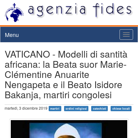
Menu
Toggl
naviga
VATICANO - Modelli di santità
africana: la Beata suor Marie-
Clémentine Anuarite
Nengapeta e il Beato Isidore
Bakanja, martiri congolesi
martedì, 3 dicembre 2019
martiri
ordini religiosi
catechisti
chiese locali