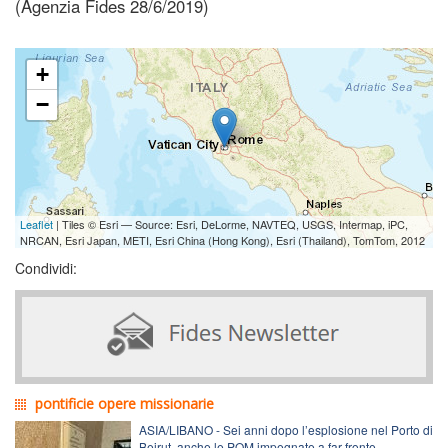
(Agenzia Fides 28/6/2019)
+
−
Leaflet
| Tiles © Esri — Source: Esri, DeLorme, NAVTEQ, USGS, Intermap, iPC,
NRCAN, Esri Japan, METI, Esri China (Hong Kong), Esri (Thailand), TomTom, 2012
Condividi:
pontificie opere missionarie
ASIA/LIBANO - Sei anni dopo l’esplosione nel Porto di
Beirut, anche le POM impegnate a far fronte