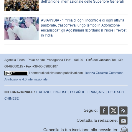
dell’Unione Internazionale delle Superiore Generali
ASIA/INDIA - "Prima di ogni incontro e di ogni attività
pastorale, trascorreva lungo tempo in Adorazione
eucaristica": gli Agostiniani ricordano il Priore Prevost
in India
Agenzia Fides - Palazzo “de Propaganda Fide” - 00120 - Città del Vaticano Tel. +39-
06-69880115 - Fax +39-06-69880107
I contenuti del sito sono pubblicati con
Licenza Creative Commons
Attribuzione 4.0 Internazionale
INTERNAZIONALE :
ITALIANO
|
ENGLISH
|
ESPAÑOL
|
FRANÇAIS
| |
DEUTSCH
|
CHINESE
|
Seguici:
Contatta la redazione:
Cancella la tua iscrizione alla newsletter: