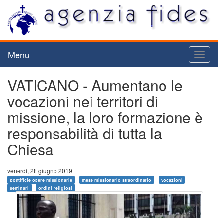
Menu
Toggl
naviga
VATICANO - Aumentano le
vocazioni nei territori di
missione, la loro formazione è
responsabilità di tutta la
Chiesa
venerdì, 28 giugno 2019
pontificie opere missionarie
mese missionario straordinario
vocazioni
seminari
ordini religiosi