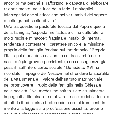
ancor prima perché si rafforzino le capacità di elaborare
razionalmente, nella luce della fede, i molteplici
interrogativi che si affacciano nei vari ambiti del sapere
e nelle grandi scelte di vita.”
Un’altra questione pastorale toccata dal Papa è quella
della famiglia, “esposta, nell'attuale clima culturale, a
molti rischi e minacce”: fragilità e instabilità interna,
tendenza a contestare il carattere unico e la missione
propria della famiglia fondata sul matrimonio. “Proprio
l’Italia poi è una della nazioni in cui la scarsità delle
nascite è più grave e persistente, con conseguenze già
pesanti sull'intero corpo sociale.” Benedetto XVI ha
ricordato l’impegno dei Vescovi nel difendere la sacralità
della vita umana e il valore dell' istituto matrimoniale,
nel promuovere il ruolo della famiglia nella Chiesa e
nella società. “Nel medesimo spirito siete attualmente
impegnati a illuminare e motivare le scelte dei cattolici e
di tutti i cittadini circa i referendum ormai imminenti in
merito alla legge sulla procreazione assistita: proprio
nella sua chiarezza e concretezza questo vostro