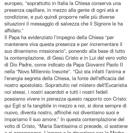
europeo, “soprattutto in Italia la Chiesa conserva una
presenza capillare, in mezzo alla gente di ogni età e
condizione, e può quindi proporre nelle più diverse
situazioni il messaggio di salvezza che il Signore le ha
affidato.”
Il Papa ha evidenziato l’impegno della Chiesa “per
mantenere viva questa presenza e per incrementare il
suo dinamismo missionario”, ponendo alla base di tutto
la contemplazione, di Gesù Cristo e in Lui del vero volto
di Dio Padre, come indicato da Papa Giovanni Paolo II
nella “Novo Millennio Ineunte”. “Qui sta infatti l'anima e
l'energia segreta della Chiesa, la fonte dell'efficacia del
nostro apostolato. Soprattutto nel mistero dell'Eucaristia
noi stessi, i nostri sacerdoti e tutti i nostri fedeli
possiamo vivere in pienezza questo rapporto con Cristo:
qui Egli si fa tangibile in mezzo a noi, si dona sempre di
nuovo, diventa nostro, affinché noi diventiamo suoi e
impariamo il suo amore.” In questa contemplazione del
volto di Cristo, “Maria Santissima ci precede, ci sostiene
e ci accompagna. L'amore e la devozione per la Madre