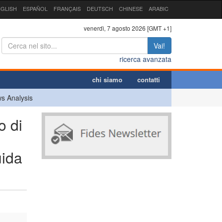
GLISH
ESPAÑOL
FRANÇAIS
DEUTSCH
CHINESE
ARABIC
venerdì, 7 agosto 2026 [GMT +1]
Vai!
ricerca avanzata
chi siamo
contatti
s Analysis
o di
uida