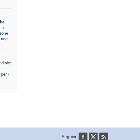
che
lo
Leone
 negli
diale:
per il
Seguici: