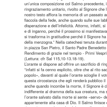
un’unica composizione col Salmo precedente, i
ringraziamento unitario, rivolto al Signore che 
nostro testo affiora la memoria di un passato an
fiaccola della fede, anche quando sulle sue lab
disperazione e dell’infelicità. Attorno, infatti, 
e di inganno, perché il prossimo si manifestava 
si trasforma in gratitudine perché il Signore ha
della menzogna.” Nella catechesi tenuta durant
in piazza San Pietro, il Santo Padre Benedett
Rendimento di grazie nel tempio - Primi Vespr
(Lettura: cfr Sal 115,10-13.18-19).
L’orante si dispone ad offrire un sacrificio di r
“infatti si fa cenno esplicito, oltre che al rito s
popolo», davanti al quale l’orante scioglie il vo
questa circostanza che egli renderà pubblico i
anche quando incombe la morte, il Signore è ch
indifferente al dramma della sua creatura, ma 
l’orante salvato dalla morte si sente «servo» de
appartenente alla casa di Dio. Il Salmo finisce 