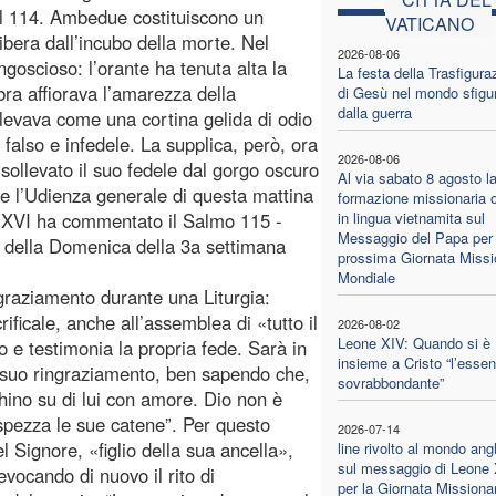
l 114. Ambedue costituiscono un
VATICANO
libera dall’incubo della morte. Nel
2026-08-06
goscioso: l’orante ha tenuta alta la
La festa della Trasfigura
bra affiorava l’amarezza della
di Gesù nel mondo sfigu
dalla guerra
si levava come una cortina gelida di odio
falso e infedele. La supplica, però, ora
2026-08-06
 sollevato il suo fedele dal gorgo oscuro
Al via sabato 8 agosto l
e l’Udienza generale di questa mattina
formazione missionaria o
o XVI ha commentato il Salmo 115 -
in lingua vietnamita sul
Messaggio del Papa per 
i della Domenica della 3a settimana
prossima Giornata Missi
Mondiale
ingraziamento durante una Liturgia:
acrificale, anche all’assemblea di «tutto il
2026-08-02
Leone XIV: Quando si è
to e testimonia la propria fede. Sarà in
insieme a Cristo “l’essen
l suo ringraziamento, ben sapendo che,
sovrabbondante”
ino su di lui con amore. Dio non è
spezza le sue catene”. Per questo
2026-07-14
l Signore, «figlio della sua ancella»,
line rivolto al mondo ang
sul messaggio di Leone
evocando di nuovo il rito di
per la Giornata Missiona