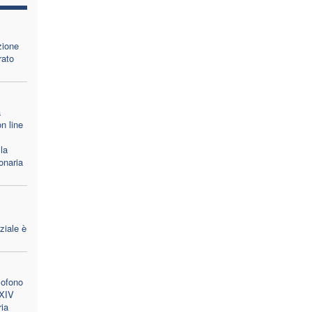
zione
rato
a
n line
la
onaria
ziale è
lofono
 XIV
ria