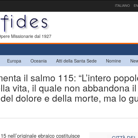
ITALIANO
EN
 Opere Missionarie dal 1927
Europa
Oceania
Atti della Santa Sede
Nomine
New
ta il salmo 115: “L’intero popol
lla vita, il quale non abbandona il
del dolore e della morte, ma lo g
15 nell’originale ebraico costituisce
CITTÀ DEL