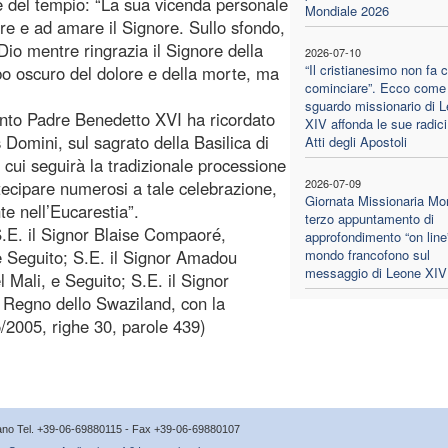
e del tempio: “La sua vicenda personale
Mondiale 2026
ere e ad amare il Signore. Sullo sfondo,
Dio mentre ringrazia il Signore della
2026-07-10
“Il cristianesimo non fa 
bo oscuro del dolore e della morte, ma
cominciare”. Ecco come 
sguardo missionario di 
 Santo Padre Benedetto XVI ha ricordato
XIV affonda le sue radici
 Domini, sul sagrato della Basilica di
Atti degli Apostoli
cui seguirà la tradizionale processione
2026-07-09
rtecipare numerosi a tale celebrazione,
Giornata Missionaria Mon
te nell’Eucarestia”.
terzo appuntamento di
S.E. il Signor Blaise Compaoré,
approfondimento “on line”
e Seguito; S.E. il Signor Amadou
mondo francofono sul
messaggio di Leone XIV
 Mali, e Seguito; S.E. il Signor
Regno dello Swaziland, con la
/2005, righe 30, parole 439)
icano Tel. +39-06-69880115 - Fax +39-06-69880107