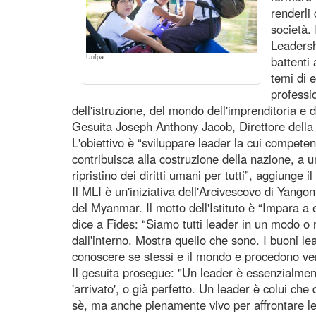
renderli
società.
Leadersh
Unfpa
battenti
temi di 
professio
dell'istruzione, del mondo dell'imprenditoria e de
Gesuita Joseph Anthony Jacob, Direttore della 
L'obiettivo è “sviluppare leader la cui compete
contribuisca alla costruzione della nazione, a u
ripristino dei diritti umani per tutti”, aggiunge il
Il MLI è un'iniziativa dell'Arcivescovo di Yango
del Myanmar. Il motto dell'Istituto è “Impara a 
dice a Fides: “Siamo tutti leader in un modo o n
dall'interno. Mostra quello che sono. I buoni l
conoscere se stessi e il mondo e procedono ver
Il gesuita prosegue: "Un leader è essenzialment
'arrivato', o già perfetto. Un leader è colui c
sè, ma anche pienamente vivo per affrontare le d