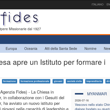
ITALIANO
EN
 Opere Missionarie dal 1927
Europa
Oceania
Atti della Santa Sede
Nomine
New
 apre un Istituto per formare i
formazione
formazione professionale
giovani
società civile
imprenditoria
dir
Agenzia Fides) - La Chiesa in
MYANMAR
 in collaborazione con i Gesuiti del
2026-07-16
 ha avviato un nuovo istituto per
Vescovo nello stato Chin:
i giovani nelle capacità di leadership e
dialogo fondato su giusti