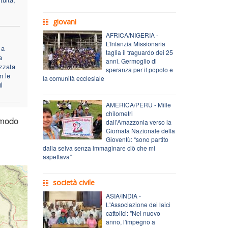
giovani
AFRICA/NIGERIA -
L’Infanzia Missionaria
 a
taglia il traguardo dei 25
a
anni. Germoglio di
zzata
speranza per il popolo e
n le
la comunità ecclesiale
l
AMERICA/PERÙ - Mille
chilometri
 modo
dall’Amazzonia verso la
Giornata Nazionale della
Gioventù: “sono partito
dalla selva senza immaginare ciò che mi
aspettava”
società civile
ASIA/INDIA -
L'Associazione dei laici
cattolici: "Nel nuovo
anno, l'impegno a