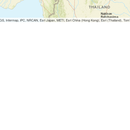
S, Intermap, iPC, NRCAN, Esri Japan, METI, Esri China (Hong Kong), Esri (Thailand), To