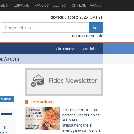
GLISH
ESPAÑOL
FRANÇAIS
DEUTSCH
CHINESE
ARABIC
giovedì, 6 agosto 2026 [GMT +1]
Vai!
ricerca avanzata
chi siamo
contatti
s Analysis
itti umani
formazione
AMERICA/PERÙ - “In
persona Christi Capitis”:
le Chiese
latinoamericane si
 "Il
interrogano sull’identità
zia e