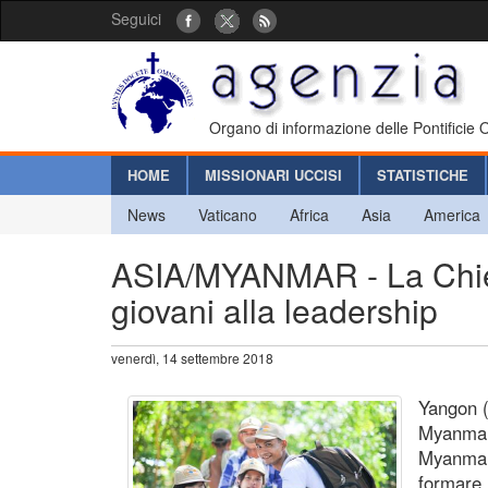
Seguici
Organo di informazione delle Pontificie
HOME
MISSIONARI UCCISI
STATISTICHE
News
Vaticano
Africa
Asia
America
ASIA/MYANMAR - La Chiesa
giovani alla leadership
venerdì, 14 settembre 2018
Yangon (
Myanmar,
Myanmar,
formare 