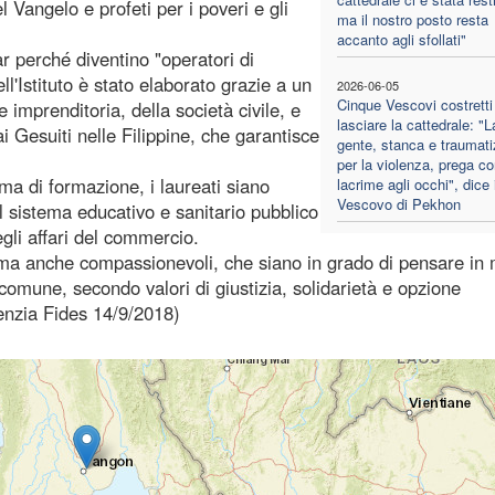
 Vangelo e profeti per i poveri e gli
ma il nostro posto resta
accanto agli sfollati"
r perché diventino "operatori di
l'Istituto è stato elaborato grazie a un
2026-06-05
Cinque Vescovi costretti
le imprenditoria, della società civile, e
lasciare la cattedrale: "L
ai Gesuiti nelle Filippine, che garantisce
gente, stanca e traumati
per la violenza, prega co
ma di formazione, i laureati siano
lacrime agli occhi", dice i
Vescovo di Pekhon
el sistema educativo e sanitario pubblico
gli affari del commercio.
ma anche compassionevoli, che siano in grado di pensare in
e comune, secondo valori di giustizia, solidarietà e opzione
genzia Fides 14/9/2018)