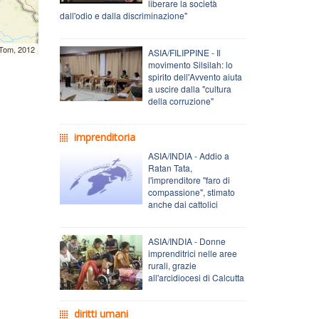
liberare la società
dall'odio e dalla discriminazione"
mTom, 2012
ASIA/FILIPPINE - Il
movimento Silsilah: lo
spirito dell'Avvento aiuta
a uscire dalla "cultura
della corruzione"
imprenditoria
ASIA/INDIA - Addio a
Ratan Tata,
l'imprenditore "faro di
compassione", stimato
anche dai cattolici
ASIA/INDIA - Donne
imprenditrici nelle aree
rurali, grazie
all'arcidiocesi di Calcutta
diritti umani