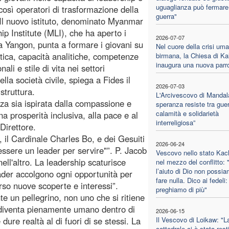
uguaglianza può fermare
 così operatori di trasformazione della
guerra"
 Il nuovo istituto, denominato Myanmar
ip Institute (MLI), che ha aperto i
2026-07-07
 a Yangon, punta a formare i giovani su
Nel cuore della crisi uma
etica, capacità analitiche, competenze
birmana, la Chiesa di Ka
inaugura una nuova parr
nali e stile di vita nei settori
lla società civile, spiega a Fides il
2026-07-03
struttura.
L'Arcivescovo di Mandal
nza sia ispirata dalla compassione e
speranza resiste tra guer
calamità e solidarietà
na prosperità inclusiva, alla pace e al
interreligiosa”
 Direttore.
n, il Cardinale Charles Bo, e dei Gesuiti
2026-06-24
essere un leader per servire"”. P. Jacob
Vescovo nello stato Kac
ell'altro. La leadership scaturisce
nel mezzo del conflitto:
l’aiuto di Dio non possi
eader accolgono ogni opportunità per
fare nulla. Dico ai fedeli:
so nuove scoperte e interessi”.
preghiamo di più"
e un pellegrino, non uno che si ritiene
he diventa pienamente umano dentro di
2026-06-15
ure realtà al di fuori di se stessi. La
Il Vescovo di Loikaw: "L
cattedrale ci è stata resti