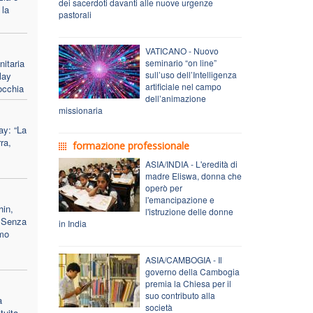
dei sacerdoti davanti alle nuove urgenze
 la
pastorali
VATICANO - Nuovo
nitaria
seminario “on line”
sull’uso dell’Intelligenza
lay
artificiale nel campo
occhia
dell’animazione
missionaria
ay: “La
ra,
formazione professionale
ASIA/INDIA - L'eredità di
madre Eliswa, donna che
operò per
l'emancipazione e
hin,
l'istruzione delle donne
 "Senza
in India
amo
ASIA/CAMBOGIA - Il
governo della Cambogia
premia la Chiesa per il
suo contributo alla
a
società
tuita,