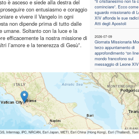
“Il cristianesimo non fa 
sto è asceso e siede alla destra del
cominciare”. Ecco come 
er proseguire con entusiasmo e coraggio
sguardo missionario di 
niare e vivere il Vangelo in ogni
XIV affonda le sue radici
ta non dipende prima di tutto dalle
Atti degli Apostoli
se umane. Soltanto con la luce e la
2026-07-09
re efficacemente la nostra missione di
Giornata Missionaria Mon
tri l’amore e la tenerezza di Gesù”.
terzo appuntamento di
approfondimento “on line”
mondo francofono sul
messaggio di Leone XIV
S, Intermap, iPC, NRCAN, Esri Japan, METI, Esri China (Hong Kong), Esri (Thailand), To