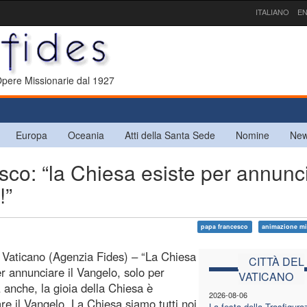
ITALIANO
EN
 Opere Missionarie dal 1927
Europa
Oceania
Atti della Santa Sede
Nomine
New
o: “la Chiesa esiste per annunc
!”
papa francesco
animazione mi
l Vaticano (Agenzia Fides) – “La Chiesa
CITTÀ DEL
er annunciare il Vangelo, solo per
VATICANO
E anche, la gioia della Chiesa è
2026-08-06
re il Vangelo. La Chiesa siamo tutti noi
La festa della Trasfigura