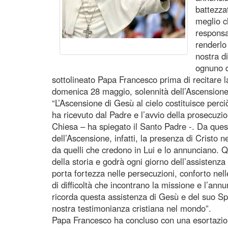
battezza
meglio c
responsa
renderlo
nostra d
ognuno di
sottolineato Papa Francesco prima di recitare 
domenica 28 maggio, solennità dell’Ascensione
“L’Ascensione di Gesù al cielo costituisce perciò
ha ricevuto dal Padre e l’avvio della prosecuzio
Chiesa – ha spiegato il Santo Padre -. Da qu
dell’Ascensione, infatti, la presenza di Cristo 
da quelli che credono in Lui e lo annunciano. Q
della storia e godrà ogni giorno dell’assistenza
porta fortezza nelle persecuzioni, conforto nelle
di difficoltà che incontrano la missione e l’ann
ricorda questa assistenza di Gesù e del suo Spi
nostra testimonianza cristiana nel mondo”.
Papa Francesco ha concluso con una esortazion