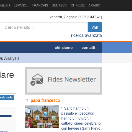
GLISH
ESPAÑOL
FRANÇAIS
DEUTSCH
CHINESE
ARABIC
venerdì, 7 agosto 2026 [GMT +1]
Vai!
ricerca avanzata
chi siamo
contatti
s Analysis
iare
ssionaria
papa francesco
“I Santi hanno un
passato e i peccatori
hanno un futuro”. I
cattolici cinesi celebrano
con fervore i Santi Pietro
zione