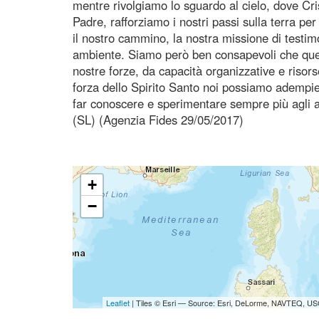
mentre rivolgiamo lo sguardo al cielo, dove Cri
Padre, rafforziamo i nostri passi sulla terra p
il nostro cammino, la nostra missione di testimo
ambiente. Siamo però ben consapevoli che ques
nostre forze, da capacità organizzative e risor
forza dello Spirito Santo noi possiamo adempie
far conoscere e sperimentare sempre più agli al
(SL) (Agenzia Fides 29/05/2017)
+
−
Leaflet
| Tiles © Esri — Source: Esri, DeLorme, NAVTEQ, USG