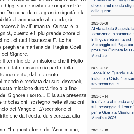
ti. Oggi siamo invitati a comprendere
di Gesù nel mondo sfigu
dalla guerra
he Dio ci ha dato la grande dignità e la
bilità di annunciarlo al mondo, di
2026-08-06
 accessibile all’umanità. Questa è la
Al via sabato 8 agosto l
ignità, questo è il più grande onore di
formazione missionaria o
 noi, di tutti i battezzati!”. Lo ha
in lingua vietnamita sul
Messaggio del Papa per 
la preghiera mariana del Regina Coeli
prossima Giornata Missi
 del Signore.
Mondiale
 il termine della missione che il Figlio
ne di tale missione da parte della
2026-08-02
Leone XIV: Quando si è
esto momento, dal momento
insieme a Cristo “l’essen
nel mondo è mediata dai suoi discepoli,
sovrabbondante”
uesta missione durerà fino alla fine
 del Signore risorto... E la sua presenza
2026-07-14
 tribolazioni, sostegno nelle situazioni
line rivolto al mondo ang
sul messaggio di Leone
uncio del Vangelo. L’Ascensione ci
per la Giornata Missiona
rito che dà fiducia, dà sicurezza alla
Mondiale 2026
e: “In questa festa dell’Ascensione,
2026-07-10