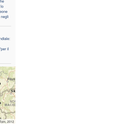
che
lo
Leone
 negli
diale:
per il
mTom, 2012