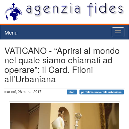
Menu
Toggl
naviga
VATICANO - “Aprirsi al mondo
nel quale siamo chiamati ad
operare”: il Card. Filoni
all’Urbaniana
martedì, 28 marzo 2017
filoni
pontificia università urbaniana