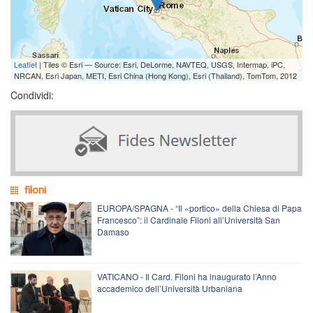
Leaflet
| Tiles © Esri — Source: Esri, DeLorme, NAVTEQ, USGS, Intermap, iPC,
NRCAN, Esri Japan, METI, Esri China (Hong Kong), Esri (Thailand), TomTom, 2012
Condividi:
filoni
EUROPA/SPAGNA - “Il «portico» della Chiesa di Papa
Francesco”: il Cardinale Filoni all’Università San
Damaso
VATICANO - Il Card. Filoni ha inaugurato l’Anno
accademico dell’Università Urbaniana