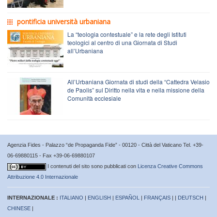
pontificia università urbaniana
La “teologia contestuale” e la rete degli Istituti
teologici al centro di una Giornata di Studi
all’Urbaniana
All’Urbaniana Giornata di studi della “Cattedra Velasio
de Paolis” sul Diritto nella vita e nella missione della
Comunità ecclesiale
Agenzia Fides - Palazzo “de Propaganda Fide” - 00120 - Città del Vaticano Tel. +39-
06-69880115 - Fax +39-06-69880107
I contenuti del sito sono pubblicati con
Licenza Creative Commons
Attribuzione 4.0 Internazionale
INTERNAZIONALE :
ITALIANO
|
ENGLISH
|
ESPAÑOL
|
FRANÇAIS
| |
DEUTSCH
|
CHINESE
|