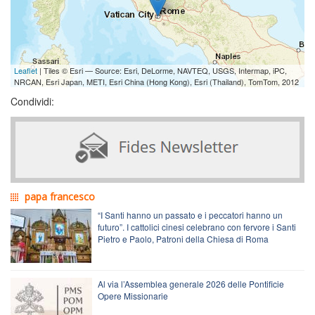
Leaflet
| Tiles © Esri — Source: Esri, DeLorme, NAVTEQ, USGS, Intermap, iPC,
NRCAN, Esri Japan, METI, Esri China (Hong Kong), Esri (Thailand), TomTom, 2012
Condividi:
papa francesco
“I Santi hanno un passato e i peccatori hanno un
futuro”. I cattolici cinesi celebrano con fervore i Santi
Pietro e Paolo, Patroni della Chiesa di Roma
Al via l’Assemblea generale 2026 delle Pontificie
Opere Missionarie