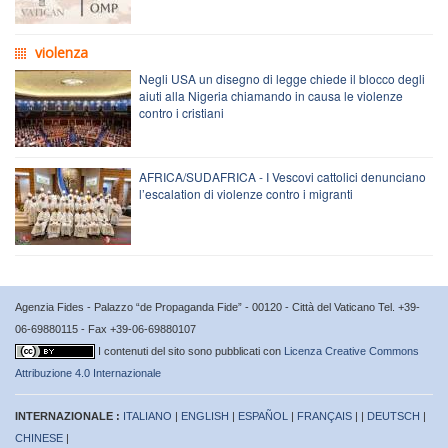
violenza
Negli USA un disegno di legge chiede il blocco degli
aiuti alla Nigeria chiamando in causa le violenze
contro i cristiani
AFRICA/SUDAFRICA - I Vescovi cattolici denunciano
l’escalation di violenze contro i migranti
Agenzia Fides - Palazzo “de Propaganda Fide” - 00120 - Città del Vaticano Tel. +39-
06-69880115 - Fax +39-06-69880107
I contenuti del sito sono pubblicati con
Licenza Creative Commons
Attribuzione 4.0 Internazionale
INTERNAZIONALE :
ITALIANO
|
ENGLISH
|
ESPAÑOL
|
FRANÇAIS
| |
DEUTSCH
|
CHINESE
|