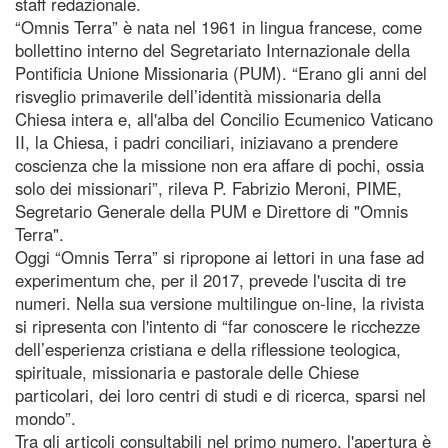
staff redazionale.
“Omnis Terra” è nata nel 1961 in lingua francese, come
bollettino interno del Segretariato Internazionale della
Pontificia Unione Missionaria (PUM). “Erano gli anni del
risveglio primaverile dell’identità missionaria della
Chiesa intera e, all'alba del Concilio Ecumenico Vaticano
II, la Chiesa, i padri conciliari, iniziavano a prendere
coscienza che la missione non era affare di pochi, ossia
solo dei missionari”, rileva P. Fabrizio Meroni, PIME,
Segretario Generale della PUM e Direttore di "Omnis
Terra".
Oggi “Omnis Terra” si ripropone ai lettori in una fase ad
experimentum che, per il 2017, prevede l'uscita di tre
numeri. Nella sua versione multilingue on-line, la rivista
si ripresenta con l'intento di “far conoscere le ricchezze
dell’esperienza cristiana e della riflessione teologica,
spirituale, missionaria e pastorale delle Chiese
particolari, dei loro centri di studi e di ricerca, sparsi nel
mondo”.
Tra gli articoli consultabili nel primo numero, l'apertura è