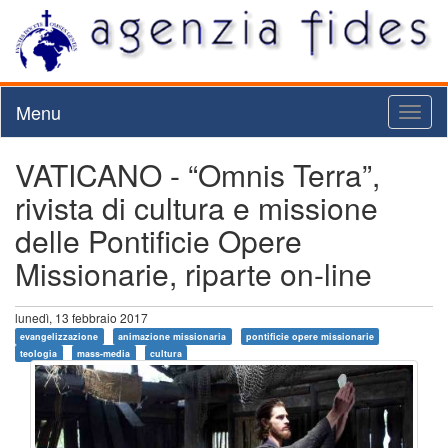
Menu
Toggl
naviga
VATICANO - “Omnis Terra”,
rivista di cultura e missione
delle Pontificie Opere
Missionarie, riparte on-line
lunedì, 13 febbraio 2017
evangelizzazione
animazione missionaria
pontificie opere missionarie
teologia
mass-media
cultura