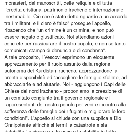
monasteri, dei manoscritti, delle reliquie e di tutta
l'eredità cristiana, patrimonio iracheno e internazionale
inestimabile. Ciò che è stato detto riguardo a un accordo
tra i militanti e il clero è falso” prosegue l'appello,
ribadendo che “un crimine è un crimine, e non può
essere negato o giustificato. Noi attendiamo azioni
concrete per rassicurare il nostro popolo, e non soltanto
comunicati stampa di denuncia e di condanna”.
A tale proposito, i Vescovi esprimono un eloquente
apprezzamento per il ruolo assunto dalla regione
autonoma del Kurdistan iracheno, apprezzandone la
pronta disponibilità ad “accogliere le famiglie sfollate, ad
abbracciarle e ad aiutarle. Noi - aggiungono i Capi delle
Chiese del nord iracheno - proponiamo la creazione di
un comitato congiunto tra il governo regionale e i
rappresentanti del nostro popolo per venire incontro alla
sofferenza delle famiglie dei rifugiati e migliorare le loro
condizioni”. L'appello si chiude con una supplica a Dio
Onnipotente affinchè si fermi la catastrofe e sia
ristabilita “la sicurezza, la pace e la stabilità in tutto