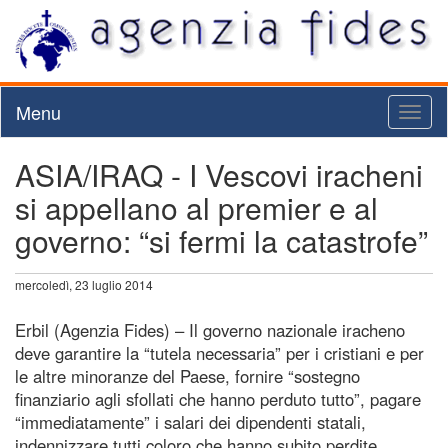
Menu
Toggl
naviga
ASIA/IRAQ - I Vescovi iracheni
si appellano al premier e al
governo: “si fermi la catastrofe”
mercoledì, 23 luglio 2014
Erbil (Agenzia Fides) – Il governo nazionale iracheno
deve garantire la “tutela necessaria” per i cristiani e per
le altre minoranze del Paese, fornire “sostegno
finanziario agli sfollati che hanno perduto tutto”, pagare
“immediatamente” i salari dei dipendenti statali,
indennizzare tutti coloro che hanno subito perdite