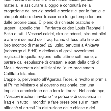
materiali e assicurare alloggio e continuità nella
erogazione dei servizi sociali e scolastici per le famiglie
che potrebbero dover trascorrere lungo tempo lontano
dalle proprie case. E' pieno di richieste pratiche e
urgenti l'appello che il Patriarca caldeo Louis Raphael I
Sako e tutti i Vescovi caldei, siro-ortodossi, siro-cattolici
e armeni del nord dell'Iraq, hanno diffuso alla fine del
loro incontro di martedì 22 luglio, tenutosi a Ankawa
(sobborgo di Erbil) e dedicato ai gravi avvenimenti
registrati in quella regione nelle ultime settimane, a
partire dall'espulsione di cristiani e sciiti dalla città di
Mosul decretata dai miliziani dell'auto-proclamato
Califfato Islamico.
L'appello, pervenuto all’Agenzia Fides, è rivolto in primis
al Primo Ministro e al governo nazionale, con una
implicita ammissione della loro latitanza. Nel contempo,
i Vescovi iracheni invitano “le persone di coscienza in
Iraq e in tutto il mondo” a fare pressione sui militanti
affinchè si arresti “la distruzione delle chiese e dei