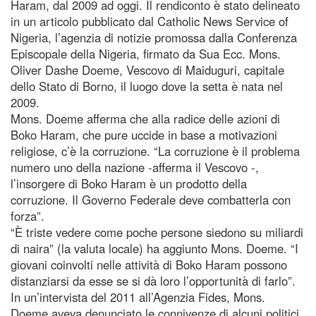
Haram, dal 2009 ad oggi. Il rendiconto è stato delineato
in un articolo pubblicato dal Catholic News Service of
Nigeria, l’agenzia di notizie promossa dalla Conferenza
Episcopale della Nigeria, firmato da Sua Ecc. Mons.
Oliver Dashe Doeme, Vescovo di Maiduguri, capitale
dello Stato di Borno, il luogo dove la setta è nata nel
2009.
Mons. Doeme afferma che alla radice delle azioni di
Boko Haram, che pure uccide in base a motivazioni
religiose, c’è la corruzione. “La corruzione è il problema
numero uno della nazione -afferma il Vescovo -,
l’insorgere di Boko Haram è un prodotto della
corruzione. Il Governo Federale deve combatterla con
forza”.
“È triste vedere come poche persone siedono su miliardi
di naira” (la valuta locale) ha aggiunto Mons. Doeme. “I
giovani coinvolti nelle attività di Boko Haram possono
distanziarsi da esse se si dà loro l’opportunità di farlo”.
In un’intervista del 2011 all’Agenzia Fides, Mons.
Doeme aveva denunciato le connivenze di alcuni politici