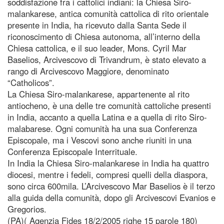
soddisfazione fra i cattolici indiani: la Chiesa Siro-
malankarese, antica comunità cattolica di rito orientale
presente in India, ha ricevuto dalla Santa Sede il
riconoscimento di Chiesa autonoma, all’interno della
Chiesa cattolica, e il suo leader, Mons. Cyril Mar
Baselios, Arcivescovo di Trivandrum, è stato elevato a
rango di Arcivescovo Maggiore, denominato
“Catholicos”.
La Chiesa Siro-malankarese, appartenente al rito
antiocheno, è una delle tre comunità cattoliche presenti
in India, accanto a quella Latina e a quella di rito Siro-
malabarese. Ogni comunità ha una sua Conferenza
Episcopale, ma i Vescovi sono anche riuniti in una
Conferenza Episcopale Interrituale.
In India la Chiesa Siro-malankarese in India ha quattro
diocesi, mentre i fedeli, compresi quelli della diaspora,
sono circa 600mila. L’Arcivescovo Mar Baselios è il terzo
alla guida della comunità, dopo gli Arcivescovi Evanios e
Gregorios.
(PA)( Agenzia Fides 18/2/2005 righe 15 parole 180)