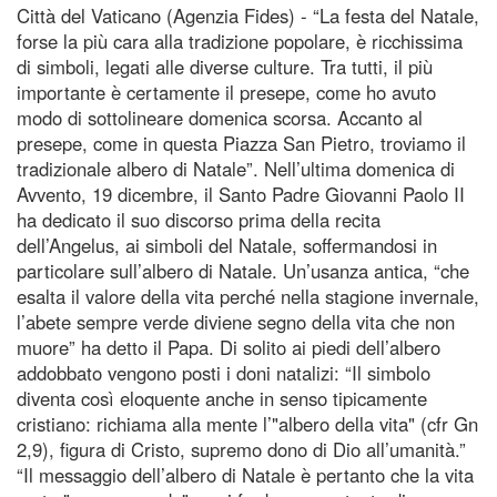
Città del Vaticano (Agenzia Fides) - “La festa del Natale,
forse la più cara alla tradizione popolare, è ricchissima
di simboli, legati alle diverse culture. Tra tutti, il più
importante è certamente il presepe, come ho avuto
modo di sottolineare domenica scorsa. Accanto al
presepe, come in questa Piazza San Pietro, troviamo il
tradizionale albero di Natale”. Nell’ultima domenica di
Avvento, 19 dicembre, il Santo Padre Giovanni Paolo II
ha dedicato il suo discorso prima della recita
dell’Angelus, ai simboli del Natale, soffermandosi in
particolare sull’albero di Natale. Un’usanza antica, “che
esalta il valore della vita perché nella stagione invernale,
l’abete sempre verde diviene segno della vita che non
muore” ha detto il Papa. Di solito ai piedi dell’albero
addobbato vengono posti i doni natalizi: “Il simbolo
diventa così eloquente anche in senso tipicamente
cristiano: richiama alla mente l’"albero della vita" (cfr Gn
2,9), figura di Cristo, supremo dono di Dio all’umanità.”
“Il messaggio dell’albero di Natale è pertanto che la vita