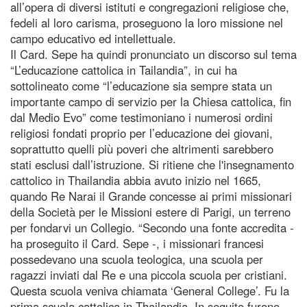
all’opera di diversi istituti e congregazioni religiose che,
fedeli al loro carisma, proseguono la loro missione nel
campo educativo ed intellettuale.
Il Card. Sepe ha quindi pronunciato un discorso sul tema
“L’educazione cattolica in Tailandia”, in cui ha
sottolineato come “l’educazione sia sempre stata un
importante campo di servizio per la Chiesa cattolica, fin
dal Medio Evo” come testimoniano i numerosi ordini
religiosi fondati proprio per l’educazione dei giovani,
soprattutto quelli più poveri che altrimenti sarebbero
stati esclusi dall’istruzione. Si ritiene che l'insegnamento
cattolico in Thailandia abbia avuto inizio nel 1665,
quando Re Narai il Grande concesse ai primi missionari
della Società per le Missioni estere di Parigi, un terreno
per fondarvi un Collegio. “Secondo una fonte accredita -
ha proseguito il Card. Sepe -, i missionari francesi
possedevano una scuola teologica, una scuola per
ragazzi inviati dal Re e una piccola scuola per cristiani.
Questa scuola veniva chiamata ‘General College’. Fu la
prima scuola cattolica in Thailandia. In seguito furono