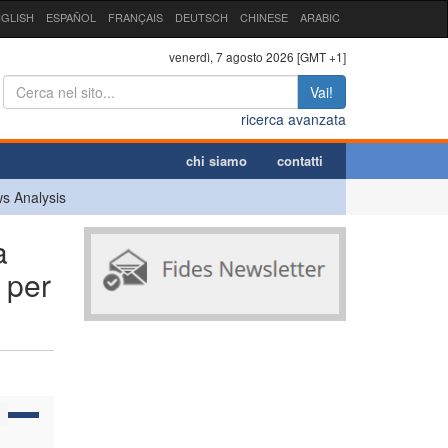
GLISH
ESPAÑOL
FRANÇAIS
DEUTSCH
CHINESE
ARABIC
venerdì, 7 agosto 2026 [GMT +1]
Vai!
ricerca avanzata
chi siamo
contatti
s Analysis
a
i per