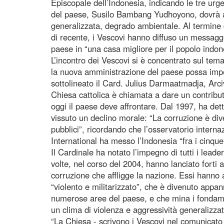
Episcopale dell’Indonesia, indicando le tre ur
del paese, Susilo Bambang Yudhoyono, dovrà af
generalizzata, degrado ambientale. Al termine d
di recente, i Vescovi hanno diffuso un messaggio
paese in “una casa migliore per il popolo indon
L’incontro dei Vescovi si è concentrato sul tema
la nuova amministrazione del paese possa impe
sottolineato il Card. Julius Darmaatmadja, Arc
Chiesa cattolica è chiamata a dare un contribut
oggi il paese deve affrontare. Dal 1997, ha det
vissuto un declino morale: “La corruzione è di
pubblici”, ricordando che l’osservatorio intern
International ha messo l’Indonesia “fra i cinque
Il Cardinale ha notato l’impegno di tutti i leade
volte, nel corso del 2004, hanno lanciato forti 
corruzione che affligge la nazione. Essi hanno 
“violento e militarizzato”, che è divenuto appan
numerose aree del paese, e che mina i fondamen
un clima di violenza e aggressività generalizzat
“La Chiesa - scrivono i Vescovi nel comunicato fi