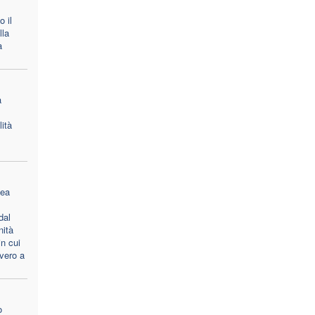
o il
lla
a
a
ità
lea
dal
nità
n cui
vero a
o