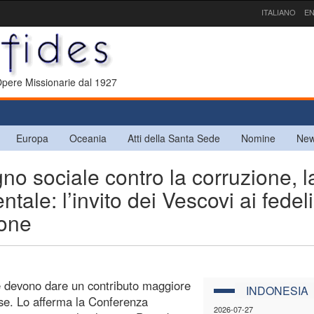
ITALIANO
EN
 Opere Missionarie dal 1927
Europa
Oceania
Atti della Santa Sede
Nomine
New
 sociale contro la corruzione, l
tale: l’invito dei Vescovi ai fedel
ione
 e devono dare un contributo maggiore
INDONESIA
ese. Lo afferma la Conferenza
2026-07-27