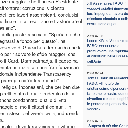
genze maggiori che il nuovo Presidente
XII Assemblea FABC: i
frontare: corruzione, violenza
vescovi asiatici rinnovan
loro impegno a favore de
ei loro lavori assembleari, conclusisi
missione sinodale e dell
 finale in cui esortano e trasformare il
costruzione di ponti
esiano”.
 della giustizia sociale: “Speriamo che
2026-07-25
gnarsi a fondo per questo”, ha
Leone XIV all’Assemble
FABC: continuate a
ivescovo di Giacarta, affermando che la
promuovere una “spiritual
o per risolvere le sfide maggiori che
eucaristica” nelle Chiese
to il Card. Darmaatmadja, il paese ha
dell’Asia
venuta un male comune fra i funzionari
azionale indipendente Transparency
2026-07-24
Tomáš Halík all’Assemb
 paesi più corrotti al mondo”.
FABC: «Il futuro del
r religiosi indonesiani, che per ben due
cristianesimo dipenderà 
appelli contro il male endemico della
fatto che le nostre comu
diventino o meno luoghi i
anche condannato lo stile di vita
le persone imparano dav
naggio di molti cittadini comuni, in
vedere»
ti stessi del vivere civile, inducendo
a.
2026-07-23
nale - deve farsi vicina alle vittime
“Stupirsi di ciò che Crist