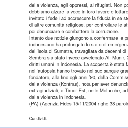
della violenza, agli oppressi, ai rifugiati. Non 
dobbiamo alzare la voce in loro favore e lottare
invitato i fedeli ad accrescere la fiducia in se 
di altre comunità religiose, per controllare le att
poi denunciare e combattere la corruzione.
Intanto due notizie giungono a confermare le p
indonesiano ha prolungato lo stato di emergenz
dell’isola di Sumatra, travagliata da decenni di 
Sembra sia stato invece avvelenato Alì Munir, 3
diritti umani in Indonesia. La scoperta è stata 
nell’autopsia hanno trovato nel suo sangue gran
fondatore, alla fine egli anni ’90, della Commis
della violenza (Kontras), nota per aver denunciat
extragiudiziali, a Timor Est, nelle Molucche, ad
dalla violenza in Indonesia.
(PA) (Agenzia Fides 15/11/2004 righe 38 parol
Condividi: