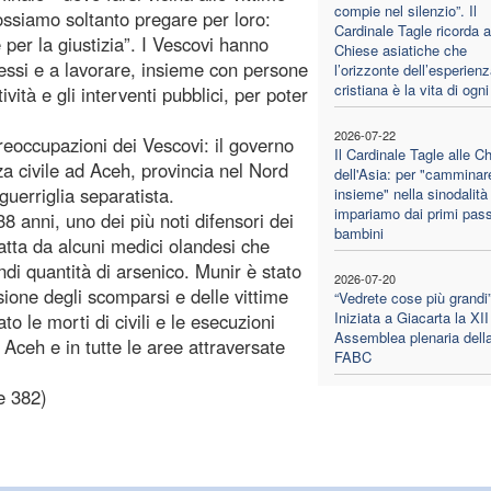
compie nel silenzio”. Il
possiamo soltanto pregare per loro:
Cardinale Tagle ricorda a
 per la giustizia”. I Vescovi hanno
Chiese asiatiche che
stessi e a lavorare, insieme con persone
l’orizzonte dell’esperien
cristiana è la vita di ogni
ività e gli interventi pubblici, per poter
2026-07-22
reoccupazioni dei Vescovi: il governo
Il Cardinale Tagle alle C
a civile ad Aceh, provincia nel Nord
dell'Asia: per "camminar
guerriglia separatista.
insieme" nella sinodalità
impariamo dai primi pass
8 anni, uno dei più noti difensori dei
bambini
fatta da alcuni medici olandesi che
di quantità di arsenico. Munir è stato
2026-07-20
sione degli scomparsi e delle vittime
“Vedrete cose più grandi”
Iniziata a Giacarta la XII
o le morti di civili e le esecuzioni
Assemblea plenaria dell
 Aceh e in tutte le aree attraversate
FABC
e 382)