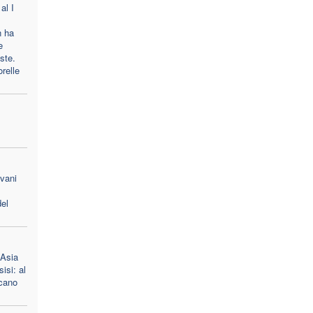
al I
n ha
e
oste.
orelle
ovani
el
 Asia
isi: al
scano