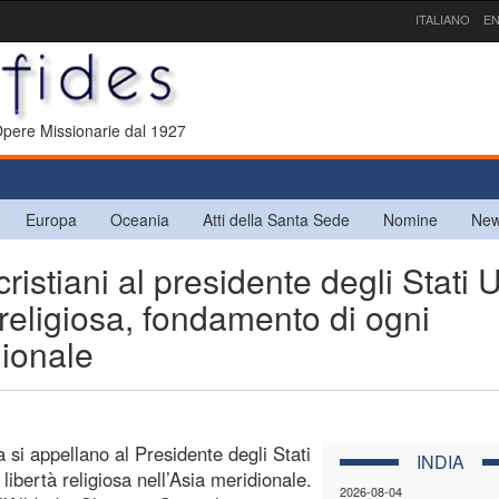
ITALIANO
EN
 Opere Missionarie dal 1927
Europa
Oceania
Atti della Santa Sede
Nomine
New
istiani al presidente degli Stati U
 religiosa, fondamento di ogni
dionale
a si appellano al Presidente degli Stati
INDIA
ibertà religiosa nell’Asia meridionale.
2026-08-04