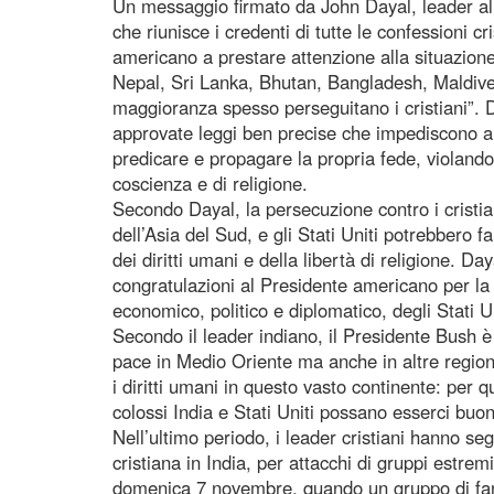
Un messaggio firmato da John Dayal, leader all
che riunisce i credenti di tutte le confessioni cri
americano a prestare attenzione alla situazione
Nepal, Sri Lanka, Bhutan, Bangladesh, Maldive
maggioranza spesso perseguitano i cristiani”. D
approvate leggi ben precise che impediscono all
predicare e propagare la propria fede, violando i
coscienza e di religione.
Secondo Dayal, la persecuzione contro i cristia
dell’Asia del Sud, e gli Stati Uniti potrebbero fa
dei diritti umani e della libertà di religione. D
congratulazioni al Presidente americano per l
economico, politico e diplomatico, degli Stati U
Secondo il leader indiano, il Presidente Bush è
pace in Medio Oriente ma anche in altre regioni
i diritti umani in questo vasto continente: per 
colossi India e Stati Uniti possano esserci buon
Nell’ultimo periodo, i leader cristiani hanno seg
cristiana in India, per attacchi di gruppi estremi
domenica 7 novembre, quando un gruppo di fana