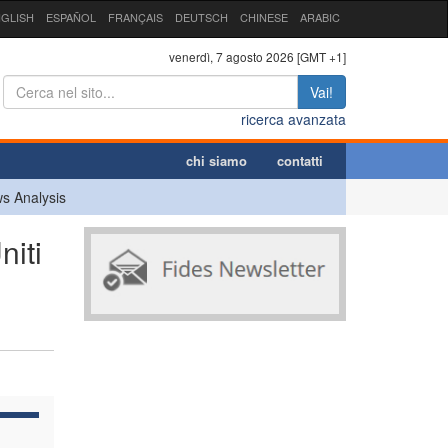
GLISH
ESPAÑOL
FRANÇAIS
DEUTSCH
CHINESE
ARABIC
venerdì, 7 agosto 2026 [GMT +1]
Vai!
ricerca avanzata
chi siamo
contatti
s Analysis
niti