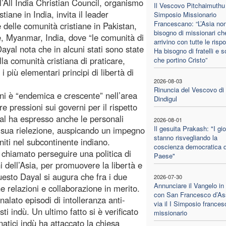
’All India Christian Council, organismo
Il Vescovo Pitchaimuthu 
stiane in India, invita il leader
Simposio Missionario
Francescano: “L’Asia no
 delle comunità cristiane in Pakistan,
bisogno di missionari ch
, Myanmar, India, dove “le comunità di
arrivino con tutte le risp
ayal nota che in alcuni stati sono state
Ha bisogno di fratelli e s
a comunità cristiana di praticare,
che portino Cristo”
 più elementari principi di libertà di
2026-08-03
Rinuncia del Vescovo di
ni è “endemica e crescente” nell’area
Dindigul
re pressioni sui governi per il rispetto
ayal ha espresso anche le personali
2026-08-01
Il gesuita Prakash: "I gi
a sua rielezione, auspicando un impegno
stanno risvegliando la
niti nel subcontinente indiano.
coscienza democratica d
 chiamato perseguire una politica di
Paese"
 dell’Asia, per promuovere la libertà e
questo Dayal si augura che fra i due
2026-07-30
Annunciare il Vangelo in
e relazioni e collaborazione in merito.
con San Francesco d’Ass
nalato episodi di intolleranza anti-
via il I Simposio france
sti indù. Un ultimo fatto si è verificato
missionario
tici indù ha attaccato la chiesa